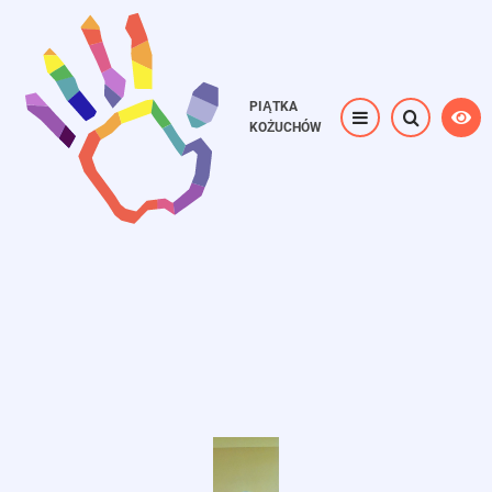
Przejdź
do
treści
PIĄTKA
KOŻUCHÓW