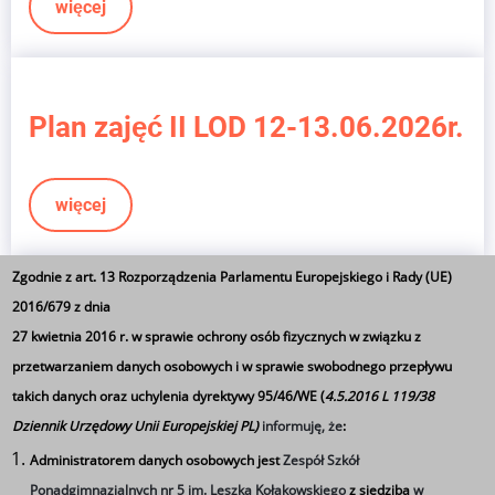
więcej
Plan zajęć II LOD 12-13.06.2026r.
więcej
Zgodnie z art. 13 Rozporządzenia Parlamentu Europejskiego i Rady (UE)
2016/679 z dnia
Uwaga!!!
27 kwietnia 2016 r. w sprawie ochrony osób fizycznych w związku z
UWAGA!!!
przetwarzaniem danych osobowych i w sprawie swobodnego przepływu
takich danych oraz uchylenia dyrektywy 95/46/WE (
4.5.2016 L 119/38
W piątek 05.06.2026r. szkoła będzie zamknięta
Dziennik Urzędowy Unii Europejskiej PL)
informuję, że
:
Administratorem danych osobowych jest
Zespół Szkół
więcej
Ponadgimnazjalnych nr 5 im. Leszka Kołakowskiego
z siedzibą
w