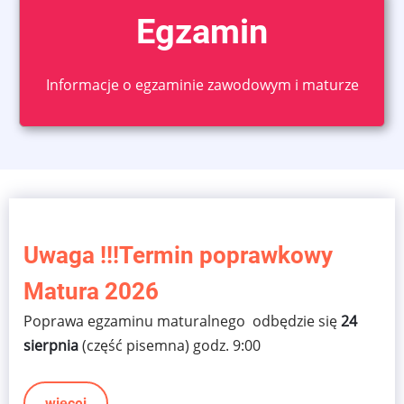
Egzamin
Informacje o egzaminie zawodowym i maturze
Uwaga !!!Termin poprawkowy
Matura 2026
Poprawa egzaminu maturalnego odbędzie się
24
sierpnia
(część pisemna) godz. 9:00
więcej