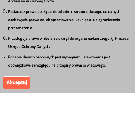
Archiwum w Zielonej Górze.
Stronicowanie
Bieżąca
1
Strona
2
Strona
3
Strona
4
Strona
5
Strona
6
Strona
7
Strona
8
Strona
9
…
Posiadasz prawo do: żądania od administratora dostępu do danych
Ta strona wykorzystuje pliki cookie
strona
osobowych, prawo do ich sprostowania, usunięcia lub ograniczenia
Używamy informacji zapisanych za pomocą plików
Następna
Następna ›
Ostatnia
Ostatnia »
przetwarzania.
cookies w celu zapewnienia maksymalnej wygody w
strona
strona
Przysługuje prawo wniesienia skargi do organu nadzorczego, tj. Prezesa
korzystaniu z naszego serwisu. Mogą też korzystać z nich
Urzędu Ochrony Danych.
współpracujące z nami firmy badawcze oraz reklamowe.
Jeżeli wyrażasz zgodę na zapisywanie informacji zawartej
Podanie danych osobowych jest wymogiem ustawowym i jest
w cookies kliknij na przycisk 'zgadzam się'. Jeśli nie
obowiązkowe ze względu na przepisy prawa oświatowego.
wyrażasz zgody, ustawienia dotyczące plików cookies
Akceptuj
możesz zmienić w swojej przeglądarce.
Zgadzam się