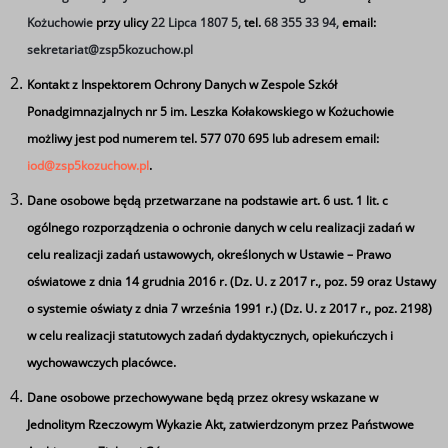
Kożuchowie
przy ulicy
22 Lipca 1807 5,
tel.
68 355 33 94,
email:
sekretariat@zsp5kozuchow.pl
Kontakt z Inspektorem Ochrony Danych w Zespole Szkół
Plan zajęć II LOD 22-23.05.2026r.
Ponadgimnazjalnych nr 5 im. Leszka Kołakowskiego w Kożuchowie
możliwy jest pod numerem tel. 577 070 695 lub adresem email:
więcej
iod@zsp5kozuchow.pl
.
Dane osobowe będą przetwarzane na podstawie art. 6 ust. 1 lit. c
ogólnego rozporządzenia o ochronie danych w celu realizacji zadań w
celu realizacji zadań ustawowych, określonych w Ustawie – Prawo
Plan zajęć w szkole zaocznej 08-
oświatowe z dnia 14 grudnia 2016 r. (Dz. U. z 2017 r., poz. 59 oraz Ustawy
09.05.2026r.
o systemie oświaty z dnia 7 września 1991 r.) (Dz. U. z 2017 r., poz. 2198)
w celu realizacji statutowych zadań dydaktycznych, opiekuńczych i
wychowawczych placówce.
Dane osobowe przechowywane będą przez okresy wskazane w
więcej
Jednolitym Rzeczowym Wykazie Akt, zatwierdzonym przez Państwowe