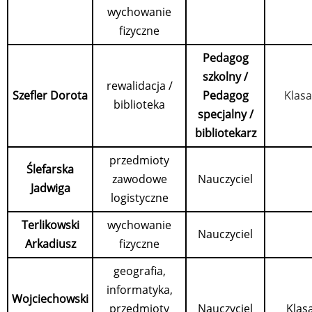
wychowanie
fizyczne
Pedagog
szkolny /
rewalidacja /
Szefler Dorota
Pedagog
Klasa
biblioteka
specjalny /
bibliotekarz
przedmioty
Ślefarska
zawodowe
Nauczyciel
Jadwiga
logistyczne
Terlikowski
wychowanie
Nauczyciel
Arkadiusz
fizyczne
geografia,
informatyka,
Wojciechowski
przedmioty
Nauczyciel
Klasa