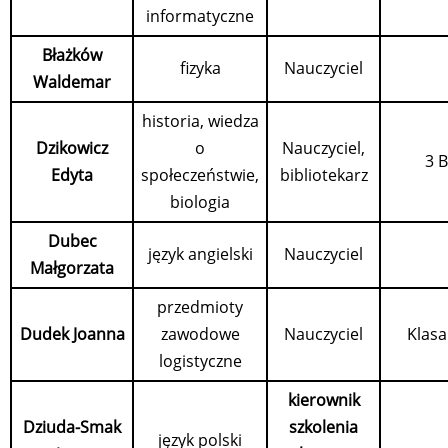
informatyczne
Błażków
fizyka
Nauczyciel
Waldemar
historia, wiedza
Dzikowicz
o
Nauczyciel,
3 
Edyta
społeczeństwie,
bibliotekarz
biologia
Dubec
język angielski
Nauczyciel
Małgorzata
przedmioty
Dudek Joanna
zawodowe
Nauczyciel
Klasa
logistyczne
kierownik
Dziuda-Smak
szkolenia
język polski