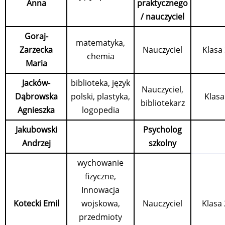
Anna
praktycznego
/ nauczyciel
Goraj-
matematyka,
Zarzecka
Nauczyciel
Klasa
chemia
Maria
Jacków-
biblioteka, język
Nauczyciel,
Dąbrowska
polski, plastyka,
Klasa
bibliotekarz
Agnieszka
logopedia
Jakubowski
Psycholog
Andrzej
szkolny
wychowanie
fizyczne,
Innowacja
Kotecki Emil
wojskowa,
Nauczyciel
Klasa
przedmioty