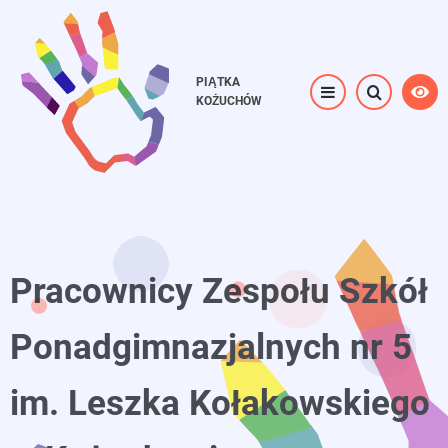
Przejdź
do
treści
PIĄTKA
KOŻUCHÓW
Pracownicy Zespołu Szkół
Ponadgimnazjalnych nr 5
im. Leszka Kołakowskiego