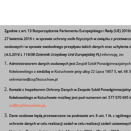
Zgodnie z art. 13 Rozporządzenia Parlamentu Europejskiego i Rady (UE) 2016/
27 kwietnia 2016 r. w sprawie ochrony osób fizycznych w związku z przetwar
osobowych i w sprawie swobodnego przepływu takich danych oraz uchylenia 
(
4.5.2016 L 119/38 Dziennik Urzędowy Unii Europejskiej PL)
informuję, że
:
Administratorem danych osobowych jest
Zespół Szkół Ponadgimnazjalnych 
Kołakowskiego
z siedzibą
w Kożuchowie
przy ulicy
22 Lipca 1807 5,
tel.
68 3
sekretariat@zsp5kozuchow.pl
Kontakt z Inspektorem Ochrony Danych w Zespole Szkół Ponadgimnazjalnyc
Kołakowskiego w Kożuchowie możliwy jest pod numerem tel. 577 070 695 l
iod@zsp5kozuchow.pl
.
Dane osobowe będą przetwarzane na podstawie art. 6 ust. 1 lit. c
ogólnego
ochronie danych w celu realizacji zadań w celu realizacji zadań ustawowyc