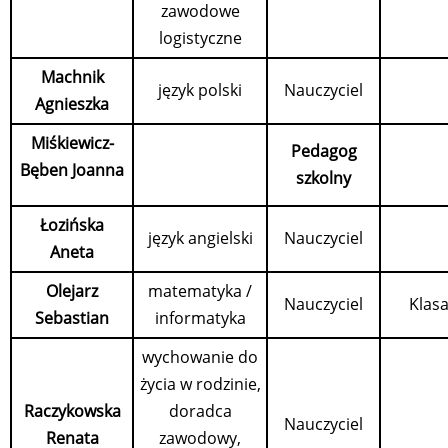
zawodowe
logistyczne
Machnik
język polski
Nauczyciel
Agnieszka
Miśkiewicz-
Pedagog
Bęben Joanna
szkolny
Łozińska
język angielski
Nauczyciel
Aneta
Olejarz
matematyka /
Nauczyciel
Klasa
Sebastian
informatyka
wychowanie do
życia w rodzinie,
Raczykowska
doradca
Nauczyciel
Renata
zawodowy,