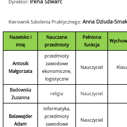
Irena Szwarc
Dyrektor:
Anna Dziuda-Sma
Kierownik Szkolenia Praktycznego:
Nazwisko i
Nauczane
Pełniona
Wychow
imię
przedmioty
funkcja
przedmioty
Antosik
zawodowe
Nauczyciel
Klas
Małgorzata
ekonomiczne,
logistyczne
Badowska
religia
Nauczyciel
Zuzanna
informatyka,
Balawajder
przedmioty
Nauczyciel
Adam
zawodowe