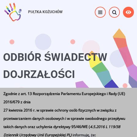
Przejdź
do
PIĄTKA KOŻUCHÓW
treści
ODBIÓR ŚWIADECTW
DOJRZAŁOŚCI
Zgodnie z art. 13 Rozporządzenia Parlamentu Europejskiego i Rady (UE)
Strona główna
⟶
ODBIÓR ŚWIADECTW DOJRZAŁOŚCI
2016/679 z dnia
27 kwietnia 2016 r. w sprawie ochrony osób fizycznych w związku z
przetwarzaniem danych osobowych i w sprawie swobodnego przepływu
takich danych oraz uchylenia dyrektywy 95/46/WE (
4.5.2016 L 119/38
Dziennik Urzędowy Unii Europejskiej PL)
informuję, że
:
Szanowni Absolwenci!