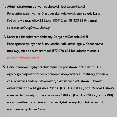
Administratorem danych osobowych jest
Zespół Szkół
Informujemy, że w dniu 08.07.2025 (wtorek) w
Ponadgimnazjalnych nr 5 im. Leszka Kołakowskiego
z siedzibą
w
sekretariacie szkoły od godziny 12:00 będą wydawane
Kożuchowie
przy ulicy
22 Lipca 1807 5,
tel.
68 355 33 94,
email:
świadectwa dojrzałości.
sekretariat@zsp5kozuchow.pl
Kontakt z Inspektorem Ochrony Danych w Zespole Szkół
Tagi
Ponadgimnazjalnych nr 5 im. Leszka Kołakowskiego w Kożuchowie
możliwy jest pod numerem tel. 577 070 695 lub adresem email:
#świadectwadojrzałości
iod@zsp5kozuchow.pl
.
Dane osobowe będą przetwarzane na podstawie art. 6 ust. 1 lit. c
ogólnego rozporządzenia o ochronie danych w celu realizacji zadań w
celu realizacji zadań ustawowych, określonych w Ustawie – Prawo
oświatowe z dnia 14 grudnia 2016 r. (Dz. U. z 2017 r., poz. 59 oraz Ustawy
o systemie oświaty z dnia 7 września 1991 r.) (Dz. U. z 2017 r., poz. 2198)
w celu realizacji statutowych zadań dydaktycznych, opiekuńczych i
wychowawczych placówce.