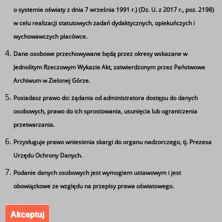
o systemie oświaty z dnia 7 września 1991 r.) (Dz. U. z 2017 r., poz. 2198)
w celu realizacji statutowych zadań dydaktycznych, opiekuńczych i
wychowawczych placówce.
Dane osobowe przechowywane będą przez okresy wskazane w
Jednolitym Rzeczowym Wykazie Akt, zatwierdzonym przez Państwowe
Archiwum w Zielonej Górze.
Posiadasz prawo do: żądania od administratora dostępu do danych
Ta strona wykorzystuje pliki cookie
osobowych, prawo do ich sprostowania, usunięcia lub ograniczenia
Używamy informacji zapisanych za pomocą plików
przetwarzania.
Zakończenie klas czwartych
cookies w celu zapewnienia maksymalnej wygody w
Przysługuje prawo wniesienia skargi do organu nadzorczego, tj. Prezesa
korzystaniu z naszego serwisu. Mogą też korzystać z nich
Urzędu Ochrony Danych.
współpracujące z nami firmy badawcze oraz reklamowe.
Zespół Szkół Ponadgimnazjalnych nr 5 im. Leszka
Jeżeli wyrażasz zgodę na zapisywanie informacji zawartej
Podanie danych osobowych jest wymogiem ustawowym i jest
Kołakowskiego w Kożuchowie. Wszystkie prawa
w cookies kliknij na przycisk 'zgadzam się'. Jeśli nie
obowiązkowe ze względu na przepisy prawa oświatowego.
zastrzeżone.
wyrażasz zgody, ustawienia dotyczące plików cookies
Akceptuj
możesz zmienić w swojej przeglądarce.
Zgadzam się