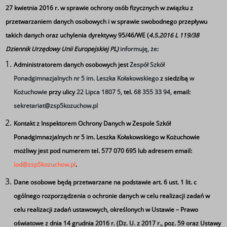
27 kwietnia 2016 r. w sprawie ochrony osób fizycznych w związku z
przetwarzaniem danych osobowych i w sprawie swobodnego przepływu
takich danych oraz uchylenia dyrektywy 95/46/WE (
4.5.2016 L 119/38
Dziennik Urzędowy Unii Europejskiej PL)
informuję, że
:
Administratorem danych osobowych jest
Zespół Szkół
Ponadgimnazjalnych nr 5 im. Leszka Kołakowskiego
z siedzibą
w
Kożuchowie
przy ulicy
22 Lipca 1807 5,
tel.
68 355 33 94,
email:
sekretariat@zsp5kozuchow.pl
Kontakt z Inspektorem Ochrony Danych w Zespole Szkół
Ponadgimnazjalnych nr 5 im. Leszka Kołakowskiego w Kożuchowie
możliwy jest pod numerem tel. 577 070 695 lub adresem email:
iod@zsp5kozuchow.pl
.
Zajęcia z innowacji wojskowej
Dane osobowe będą przetwarzane na podstawie art. 6 ust. 1 lit. c
ogólnego rozporządzenia o ochronie danych w celu realizacji zadań w
celu realizacji zadań ustawowych, określonych w Ustawie – Prawo
oświatowe z dnia 14 grudnia 2016 r. (Dz. U. z 2017 r., poz. 59 oraz Ustawy