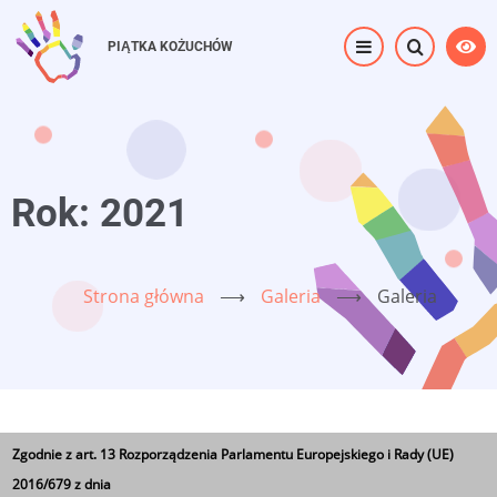
Przejdź
do
PIĄTKA KOŻUCHÓW
treści
Rok: 2021
Strona główna
⟶
Galeria
⟶
Galeria
2021
Zgodnie z art. 13 Rozporządzenia Parlamentu Europejskiego i Rady (UE)
2016/679 z dnia