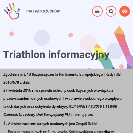
Przejdź
do
PIĄTKA KOŻUCHÓW
treści
Triathlon informacyjny
Zgodnie z art. 13 Rozporządzenia Parlamentu Europejskiego i Rady (UE)
Strona główna
⟶
Triathlon informacyjny
2016/679 z dnia
27 kwietnia 2016 r. w sprawie ochrony osób fizycznych w związku z
przetwarzaniem danych osobowych i w sprawie swobodnego przepływu
takich danych oraz uchylenia dyrektywy 95/46/WE (
4.5.2016 L 119/38
Dziennik Urzędowy Unii Europejskiej PL)
informuję, że
:
VIII EDYCJA
Administratorem danych osobowych jest
Zespół Szkół
Ponadgimnazjalnych nr 5 im. Leszka Kołakowskiego
z siedzibą
w