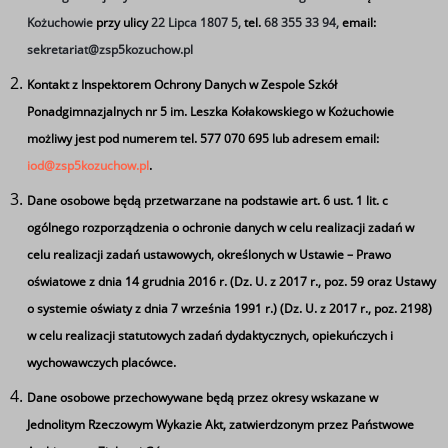
POWIATOWEGO
Kożuchowie
przy ulicy
22 Lipca 1807 5,
tel.
68 355 33 94,
email:
sekretariat@zsp5kozuchow.pl
KONKURSU TRIATHLON
Kontakt z Inspektorem Ochrony Danych w Zespole Szkół
INFORMACYJNY
Ponadgimnazjalnych nr 5 im. Leszka Kołakowskiego w Kożuchowie
możliwy jest pod numerem tel. 577 070 695 lub adresem email:
W piątek odbyła się VIII edycja Powiatowego
iod@zsp5kozuchow.pl
.
Konkursu "Triathlon Informacyjny", objętego
Dane osobowe będą przetwarzane na podstawie art. 6 ust. 1 lit. c
Patronatem Starosty Nowosolskiego.
ogólnego rozporządzenia o ochronie danych w celu realizacji zadań w
celu realizacji zadań ustawowych, określonych w Ustawie – Prawo
oświatowe z dnia 14 grudnia 2016 r. (Dz. U. z 2017 r., poz. 59 oraz Ustawy
o systemie oświaty z dnia 7 września 1991 r.) (Dz. U. z 2017 r., poz. 2198)
w celu realizacji statutowych zadań dydaktycznych, opiekuńczych i
wychowawczych placówce.
Dane osobowe przechowywane będą przez okresy wskazane w
Jednolitym Rzeczowym Wykazie Akt, zatwierdzonym przez Państwowe