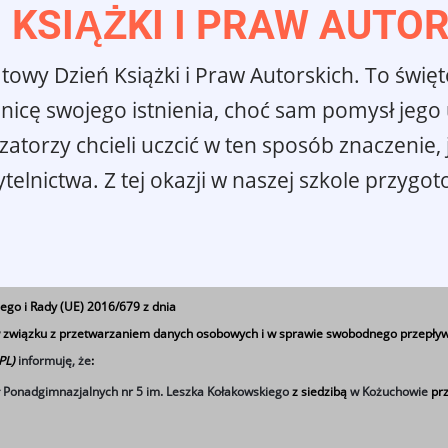
 KSIĄŻKI I PRAW AUTO
iatowy Dzień Książki i Praw Autorskich. To św
icę swojego istnienia, choć sam pomysł jego ut
zatorzy chcieli uczcić w ten sposób znaczenie
ytelnictwa. Z tej okazji w naszej szkole prz
ego i Rady (UE) 2016/679 z dnia
 w związku z przetwarzaniem danych osobowych i w sprawie swobodnego przepływ
 PL)
informuję, że
:
ł Ponadgimnazjalnych nr 5 im. Leszka Kołakowskiego
z siedzibą
w Kożuchowie
prz