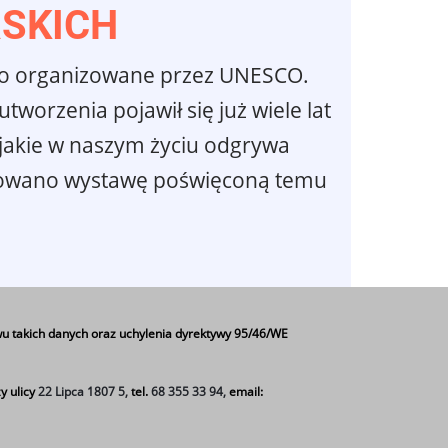
RSKICH
ięto organizowane przez UNESCO.
worzenia pojawił się już wiele lat
, jakie w naszym życiu odgrywa
ygotowano wystawę poświęconą temu
u takich danych oraz uchylenia dyrektywy 95/46/WE
y ulicy
22 Lipca 1807 5,
tel.
68 355 33 94,
email: