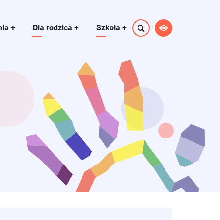
nia
+
Dla rodzica
+
Szkoła
+