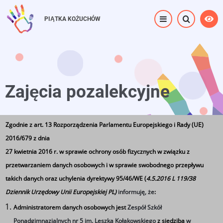
Przejdź
do
PIĄTKA KOŻUCHÓW
treści
Zajęcia pozalekcyjne
Zgodnie z art. 13 Rozporządzenia Parlamentu Europejskiego i Rady (UE)
Strona główna
⟶
Zajęcia pozalekcyjne
2016/679 z dnia
27 kwietnia 2016 r. w sprawie ochrony osób fizycznych w związku z
przetwarzaniem danych osobowych i w sprawie swobodnego przepływu
takich danych oraz uchylenia dyrektywy 95/46/WE (
4.5.2016 L 119/38
Dziennik Urzędowy Unii Europejskiej PL)
informuję, że
:
Zajęcia pozalekcyjne
Administratorem danych osobowych jest
Zespół Szkół
Ponadgimnazjalnych nr 5 im. Leszka Kołakowskiego
z siedzibą
w