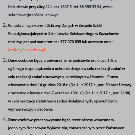
W Piątce odbywają się zajęcia
Kożuchowie
przy ulicy
22 Lipca 1807 5,
tel.
68 355 33 94,
email:
pozalekcyjne:
sekretariat@zsp5kozuchow.pl
Kontakt z Inspektorem Ochrony Danych w Zespole Szkół
Klub Gier Planszowych Zagroda
Ponadgimnazjalnych nr 5 im. Leszka Kołakowskiego w Kożuchowie
Zajęcia w ramach Centrum Mistrzostwa
możliwy jest pod numerem tel. 577 070 695 lub adresem email:
Informatycznego
iod@zsp5kozuchow.pl
.
Kółko Dziennikarskie
Dane osobowe będą przetwarzane na podstawie art. 6 ust. 1 lit. c
Innowacja Wojskowa
ogólnego rozporządzenia o ochronie danych w celu realizacji zadań w
celu realizacji zadań ustawowych, określonych w Ustawie – Prawo
Zajęcia sportowo – rekreacyjne
oświatowe z dnia 14 grudnia 2016 r. (Dz. U. z 2017 r., poz. 59 oraz Ustawy
Szkolny Klub Wolontariusza
o systemie oświaty z dnia 7 września 1991 r.) (Dz. U. z 2017 r., poz. 2198)
Konsultacje przedmiotowe
w celu realizacji statutowych zadań dydaktycznych, opiekuńczych i
Zaglądnij do działu
wychowawczych placówce.
Dane osobowe przechowywane będą przez okresy wskazane w
Jednolitym Rzeczowym Wykazie Akt, zatwierdzonym przez Państwowe