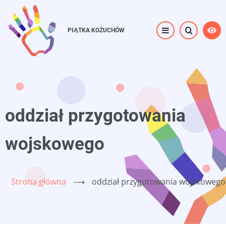
Przejdź
do
PIĄTKA KOŻUCHÓW
treści
oddział przygotowania
wojskowego
Strona główna
⟶
oddział przygotowania wojskowego