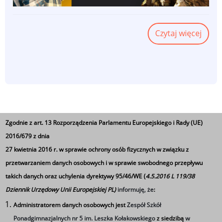
Czytaj więcej
o
WAKA
Z
WOJS
2
Zgodnie z art. 13 Rozporządzenia Parlamentu Europejskiego i Rady (UE)
Harmonogram naboru do
2016/679 z dnia
27 kwietnia 2016 r. w sprawie ochrony osób fizycznych w związku z
klasy OPW
przetwarzaniem danych osobowych i w sprawie swobodnego przepływu
takich danych oraz uchylenia dyrektywy 95/46/WE (
4.5.2016 L 119/38
Informacja dla kandydatów ubiegających się o
Dziennik Urzędowy Unii Europejskiej PL)
informuję, że
:
przyjęcie do szkoły ponadgimnazjalnej w roku
Administratorem danych osobowych jest
Zespół Szkół
szkolnym 2026/2027
Ponadgimnazjalnych nr 5 im. Leszka Kołakowskiego
z siedzibą
w