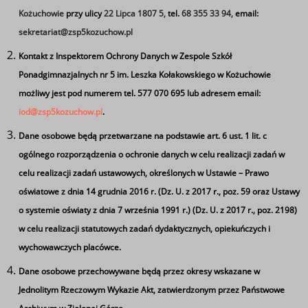
w Zespole Szkół Ponadgimnazjalnych nr 5 im. Leszka
Kożuchowie
przy ulicy
22 Lipca 1807 5,
tel.
68 355 33 94,
email:
Kołakowskiego w Kożuchowie
sekretariat@zsp5kozuchow.pl
więcej o OPW (Oddział Przygotowania Wojskowego)
Kontakt z Inspektorem Ochrony Danych w Zespole Szkół
Ponadgimnazjalnych nr 5 im. Leszka Kołakowskiego w Kożuchowie
możliwy jest pod numerem tel. 577 070 695 lub adresem email:
iod@zsp5kozuchow.pl
.
Dane osobowe będą przetwarzane na podstawie art. 6 ust. 1 lit. c
ogólnego rozporządzenia o ochronie danych w celu realizacji zadań w
celu realizacji zadań ustawowych, określonych w Ustawie – Prawo
Technik Logistyk z
oświatowe z dnia 14 grudnia 2016 r. (Dz. U. z 2017 r., poz. 59 oraz Ustawy
o systemie oświaty z dnia 7 września 1991 r.) (Dz. U. z 2017 r., poz. 2198)
Oddziałem Przygotowania
w celu realizacji statutowych zadań dydaktycznych, opiekuńczych i
wychowawczych placówce.
Wojskowego
Dane osobowe przechowywane będą przez okresy wskazane w
Informacje dotyczące kierunku Technik Logistyk z
Jednolitym Rzeczowym Wykazie Akt, zatwierdzonym przez Państwowe