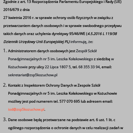
Zgodnie z art. 13 Rozporządzenia Parlamentu Europejskiego i Rady (UE)
2016/679 z dnia
27 kwietnia 2016 r. w sprawie ochrony osób fizycznych w związku z
przetwarzaniem danych osobowych i w sprawie swobodnego przepływu
takich danych oraz uchylenia dyrektywy 95/46/WE (
4.5.2016 L 119/38
Dziennik Urzędowy Unii Europejskiej PL)
informuję, że
:
Administratorem danych osobowych jest
Zespół Szkół
Ponadgimnazjalnych nr 5 im. Leszka Kołakowskiego
z siedzibą
w
Kożuchowie
przy ulicy
22 Lipca 1807 5,
tel.
68 355 33 94,
email:
sekretariat@zsp5kozuchow.pl
Kontakt z Inspektorem Ochrony Danych w Zespole Szkół
Ponadgimnazjalnych nr 5 im. Leszka Kołakowskiego w Kożuchowie
możliwy jest pod numerem tel. 577 070 695 lub adresem email:
iod@zsp5kozuchow.pl
.
Dane osobowe będą przetwarzane na podstawie art. 6 ust. 1 lit. c
ogólnego rozporządzenia o ochronie danych w celu realizacji zadań w