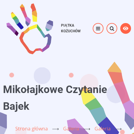
Przejdź
do
treści
PIĄTKA
KOŻUCHÓW
Mikołajkowe Czytanie
Bajek
Strona główna
⟶
Galeria
⟶
Galeria
⟶