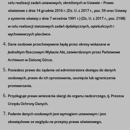
celu realizacji zadań ustawowych, określonych w Ustawie – Prawo
oświatowe z dnia 14 grudnia 2016 r. (Dz. U. z 2017 r., poz. 59 oraz Ustawy
o systemie oświaty z dnia 7 września 1991 r.) (Dz. U. z 2017 r., poz. 2198)
w celu realizacji statutowych zadań dydaktycznych, opiekuńczych i
wychowawczych placówce.
Dane osobowe przechowywane będą przez okresy wskazane w
Jednolitym Rzeczowym Wykazie Akt, zatwierdzonym przez Państwowe
Archiwum w Zielonej Górze.
Posiadasz prawo do: żądania od administratora dostępu do danych
Ta strona wykorzystuje pliki cookie
osobowych, prawo do ich sprostowania, usunięcia lub ograniczenia
Używamy informacji zapisanych za pomocą plików
przetwarzania.
cookies w celu zapewnienia maksymalnej wygody w
Przysługuje prawo wniesienia skargi do organu nadzorczego, tj. Prezesa
korzystaniu z naszego serwisu. Mogą też korzystać z nich
Urzędu Ochrony Danych.
współpracujące z nami firmy badawcze oraz reklamowe.
Jeżeli wyrażasz zgodę na zapisywanie informacji zawartej
Podanie danych osobowych jest wymogiem ustawowym i jest
w cookies kliknij na przycisk 'zgadzam się'. Jeśli nie
obowiązkowe ze względu na przepisy prawa oświatowego.