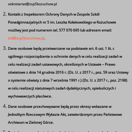
sekretariat@zsp5kozuchow.pl
Kontakt z Inspektorem Ochrony Danych w Zespole Szkół
Ponadgimnazjalnych nr 5 im. Leszka Kołakowskiego w Kożuchowie
możliwy jest pod numerem tel. 577 070 695 lub adresem email:
iod@zsp5kozuchow.pl
.
Dane osobowe będą przetwarzane na podstawie art. 6 ust. 1 lit. c
ogólnego rozporządzenia o ochronie danych w celu realizacji zadań w
celu realizacji zadań ustawowych, określonych w Ustawie – Prawo
oświatowe z dnia 14 grudnia 2016 r. (Dz. U. z 2017 r., poz. 59 oraz Ustawy
Narodowe czytanie
o systemie oświaty z dnia 7 września 1991 r.) (Dz. U. z 2017 r., poz. 2198)
w celu realizacji statutowych zadań dydaktycznych, opiekuńczych i
wychowawczych placówce.
Dane osobowe przechowywane będą przez okresy wskazane w
Jednolitym Rzeczowym Wykazie Akt, zatwierdzonym przez Państwowe
Archiwum w Zielonej Górze.