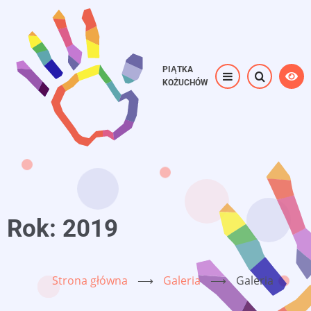
Przejdź
do
treści
PIĄTKA
KOŻUCHÓW
Rok: 2019
Strona główna
⟶
Galeria
⟶
Galeria