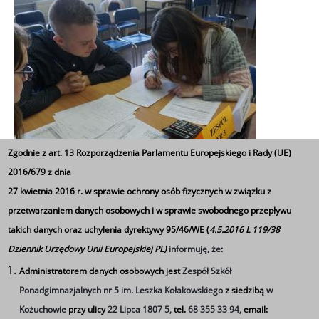
Zgodnie z art. 13 Rozporządzenia Parlamentu Europejskiego i Rady (UE)
2016/679 z dnia
27 kwietnia 2016 r. w sprawie ochrony osób fizycznych w związku z
przetwarzaniem danych osobowych i w sprawie swobodnego przepływu
takich danych oraz uchylenia dyrektywy 95/46/WE (
4.5.2016 L 119/38
Powiatowy Konkurs z Przedsiębiorczości
Dziennik Urzędowy Unii Europejskiej PL)
informuję, że
:
Administratorem danych osobowych jest
Zespół Szkół
Ponadgimnazjalnych nr 5 im. Leszka Kołakowskiego
z siedzibą
w
Kożuchowie
przy ulicy
22 Lipca 1807 5,
tel.
68 355 33 94,
email: