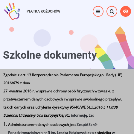
Przejdź
do
PIĄTKA KOŻUCHÓW
treści
Szkolne dokumenty
Zgodnie z art. 13 Rozporządzenia Parlamentu Europejskiego i Rady (UE)
Strona główna
⟶
Szkolne dokumenty
2016/679 z dnia
27 kwietnia 2016 r. w sprawie ochrony osób fizycznych w związku z
przetwarzaniem danych osobowych i w sprawie swobodnego przepływu
takich danych oraz uchylenia dyrektywy 95/46/WE (
4.5.2016 L 119/38
Dziennik Urzędowy Unii Europejskiej PL)
informuję, że
:
Opis
Dokumenty szkolne
dokumentu
Administratorem danych osobowych jest
Zespół Szkół
Ponadgimnazjalnych nr 5 im. Leszka Kołakowskiego
z siedzibą
w