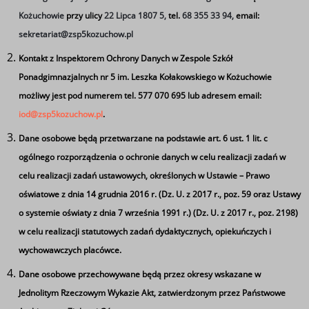
Plik dokumentu
Kożuchowie
przy ulicy
22 Lipca 1807 5,
tel.
68 355 33 94,
email:
Terminarz roku szkolnego 2025_2026.pdf
sekretariat@zsp5kozuchow.pl
Terminarz roku szkolnego 2020.2021.pdf
Szkolny kalendarz imprez 2020.2021..pdf
Kontakt z Inspektorem Ochrony Danych w Zespole Szkół
Program Wychowawczo – Profilaktyczny .1.pdf
Ponadgimnazjalnych nr 5 im. Leszka Kołakowskiego w Kożuchowie
Procedura_praca zdalna Wariant B i C.pdf
możliwy jest pod numerem tel. 577 070 695 lub adresem email:
iod@zsp5kozuchow.pl
.
Dane osobowe będą przetwarzane na podstawie art. 6 ust. 1 lit. c
ogólnego rozporządzenia o ochronie danych w celu realizacji zadań w
celu realizacji zadań ustawowych, określonych w Ustawie – Prawo
oświatowe z dnia 14 grudnia 2016 r. (Dz. U. z 2017 r., poz. 59 oraz Ustawy
o systemie oświaty z dnia 7 września 1991 r.) (Dz. U. z 2017 r., poz. 2198)
w celu realizacji statutowych zadań dydaktycznych, opiekuńczych i
wychowawczych placówce.
Dane osobowe przechowywane będą przez okresy wskazane w
Jednolitym Rzeczowym Wykazie Akt, zatwierdzonym przez Państwowe