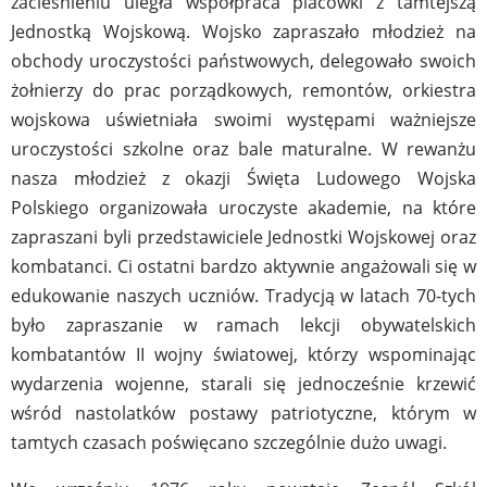
zacieśnieniu uległa współpraca placówki z tamtejszą
Jednostką Wojskową. Wojsko zapraszało młodzież na
obchody uroczystości państwowych, delegowało swoich
żołnierzy do prac porządkowych, remontów, orkiestra
wojskowa uświetniała swoimi występami ważniejsze
uroczystości szkolne oraz bale maturalne. W rewanżu
nasza młodzież z okazji Święta Ludowego Wojska
Polskiego organizowała uroczyste akademie, na które
zapraszani byli przedstawiciele Jednostki Wojskowej oraz
kombatanci. Ci ostatni bardzo aktywnie angażowali się w
edukowanie naszych uczniów. Tradycją w latach 70-tych
było zapraszanie w ramach lekcji obywatelskich
kombatantów II wojny światowej, którzy wspominając
wydarzenia wojenne, starali się jednocześnie krzewić
wśród nastolatków postawy patriotyczne, którym w
tamtych czasach poświęcano szczególnie dużo uwagi.