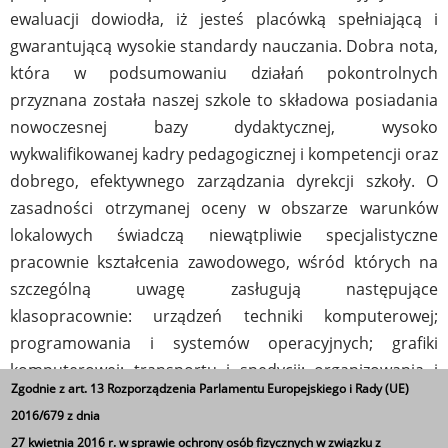
ewaluacji dowiodła, iż jesteś placówką spełniającą i
gwarantującą wysokie standardy nauczania. Dobra nota,
która w podsumowaniu działań pokontrolnych
przyznana została naszej szkole to składowa posiadania
nowoczesnej bazy dydaktycznej, wysoko
wykwalifikowanej kadry pedagogicznej i kompetencji oraz
dobrego, efektywnego zarządzania dyrekcji szkoły. O
zasadności otrzymanej oceny w obszarze warunków
lokalowych świadczą niewątpliwie specjalistyczne
pracownie kształcenia zawodowego, wśród których na
szczególną uwagę zasługują następujące
klasopracownie: urządzeń techniki komputerowej;
programowania i systemów operacyjnych; grafiki
komputerowej; transportu i spedycji; organizowania i
Zgodnie z art. 13 Rozporządzenia Parlamentu Europejskiego i Rady (UE)
monitorowania procesów transportowych;
2016/679 z dnia
przedsiębiorczości; ekonomiczno – informatyczna oraz
27 kwietnia 2016 r. w sprawie ochrony osób fizycznych w związku z