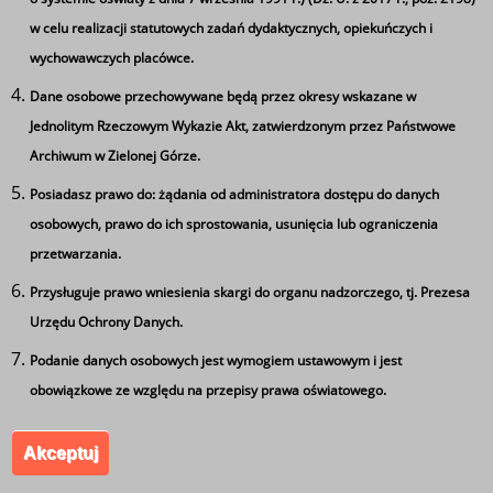
Laboratorium języka angielskiego
w celu realizacji statutowych zadań dydaktycznych, opiekuńczych i
wychowawczych placówce.
Dane osobowe przechowywane będą przez okresy wskazane w
Jednolitym Rzeczowym Wykazie Akt, zatwierdzonym przez Państwowe
Archiwum w Zielonej Górze.
Posiadasz prawo do: żądania od administratora dostępu do danych
Ta strona wykorzystuje pliki cookie
osobowych, prawo do ich sprostowania, usunięcia lub ograniczenia
Używamy informacji zapisanych za pomocą plików
przetwarzania.
cookies w celu zapewnienia maksymalnej wygody w
Przysługuje prawo wniesienia skargi do organu nadzorczego, tj. Prezesa
korzystaniu z naszego serwisu. Mogą też korzystać z nich
Urzędu Ochrony Danych.
współpracujące z nami firmy badawcze oraz reklamowe.
Jeżeli wyrażasz zgodę na zapisywanie informacji zawartej
Podanie danych osobowych jest wymogiem ustawowym i jest
w cookies kliknij na przycisk 'zgadzam się'. Jeśli nie
obowiązkowe ze względu na przepisy prawa oświatowego.
Pracownia przedsiębiorczości
wyrażasz zgody, ustawienia dotyczące plików cookies
Przez ostatnie lata placówka wykazała się aktywnością i
Akceptuj
możesz zmienić w swojej przeglądarce.
Zgadzam się
kreatywnością w działalności nie tylko dydaktycznej.