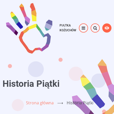
Przejdź
do
treści
PIĄTKA
KOŻUCHÓW
Historia Piątki
Strona główna
⟶
Historia Piątki