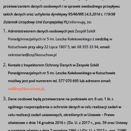
laboratorium języka angielskiego i języka niemieckiego.
przetwarzaniem danych osobowych i w sprawie swobodnego przepływu
W trosce o wzrost komfortu pracy uczniów i nauczycieli
takich danych oraz uchylenia dyrektywy 95/46/WE (
4.5.2016 L 119/38
w 3 pracowniach komputerowych zainstalowane zostały
Dziennik Urzędowy Unii Europejskiej PL)
informuję, że
:
klimatyzatory.
Administratorem danych osobowych jest
Zespół Szkół
Ponadgimnazjalnych nr 5 im. Leszka Kołakowskiego
z siedzibą
w
Kożuchowie
przy ulicy
22 Lipca 1807 5,
tel.
68 355 33 94,
email:
sekretariat@zsp5kozuchow.pl
Kontakt z Inspektorem Ochrony Danych w Zespole Szkół
Ponadgimnazjalnych nr 5 im. Leszka Kołakowskiego w Kożuchowie
możliwy jest pod numerem tel. 577 070 695 lub adresem email:
iod@zsp5kozuchow.pl
.
Dane osobowe będą przetwarzane na podstawie art. 6 ust. 1 lit. c
ogólnego rozporządzenia o ochronie danych w celu realizacji zadań w
celu realizacji zadań ustawowych, określonych w Ustawie – Prawo
oświatowe z dnia 14 grudnia 2016 r. (Dz. U. z 2017 r., poz. 59 oraz Ustawy
o systemie oświaty z dnia 7 września 1991 r.) (Dz. U. z 2017 r., poz. 2198)