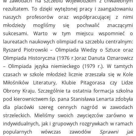
w zawodach na szczeblu wojewódzkim z chwalebnym
rezultatem. To dzięki wytężonej pracy i zaangażowaniu
naszych profesorów oraz współpracującej z nimi
młodzieży mogliśmy się pochwalić znaczącymi
sukcesami. Warto w tym miejscu wspomnieć o
laureatach naukowych olimpiad na szczeblu centralnym:
Ryszard Piotrowski – Olimpiada Wiedzy o Sztuce oraz
Olimpiada Historyczna (1976 r.)oraz Danuta Oznarowicz
– Olimpiada języka niemieckego (1979 r.). W tamtych
czasach w szkole młodzież licznie zrzeszała się w Kole
Miłośników Literatury, Klubie Pitagorasa czy Lidze
Obrony Kraju. Szczególnie ta ostatnia formacja szkolna
pod kierownictwem śp. pana Stanisława Lenarta zdobyła
dla placówki szereg cennych nagród w zawodach
strzeleckich. Mieliśmy swoich zwycięzców zarówno w
indywidualnych, jak i grupowych rozgrywkach w ramach
popularnych wówczas zawodów
Sprawni jak