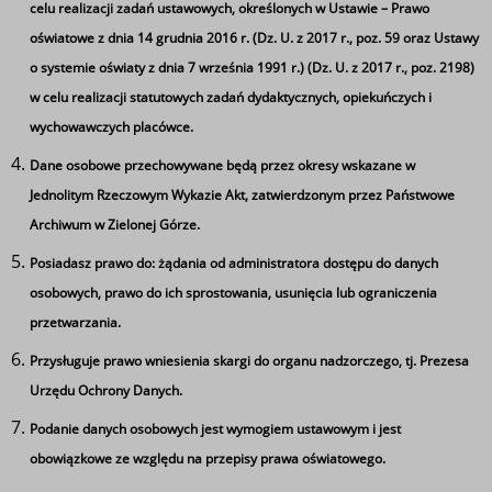
celu realizacji zadań ustawowych, określonych w Ustawie – Prawo
Narodowe czytanie
oświatowe z dnia 14 grudnia 2016 r. (Dz. U. z 2017 r., poz. 59 oraz Ustawy
o systemie oświaty z dnia 7 września 1991 r.) (Dz. U. z 2017 r., poz. 2198)
w celu realizacji statutowych zadań dydaktycznych, opiekuńczych i
wychowawczych placówce.
Dane osobowe przechowywane będą przez okresy wskazane w
Jednolitym Rzeczowym Wykazie Akt, zatwierdzonym przez Państwowe
Archiwum w Zielonej Górze.
Posiadasz prawo do: żądania od administratora dostępu do danych
Ta strona wykorzystuje pliki cookie
osobowych, prawo do ich sprostowania, usunięcia lub ograniczenia
Używamy informacji zapisanych za pomocą plików
przetwarzania.
cookies w celu zapewnienia maksymalnej wygody w
Przysługuje prawo wniesienia skargi do organu nadzorczego, tj. Prezesa
korzystaniu z naszego serwisu. Mogą też korzystać z nich
Urzędu Ochrony Danych.
współpracujące z nami firmy badawcze oraz reklamowe.
Jeżeli wyrażasz zgodę na zapisywanie informacji zawartej
Podanie danych osobowych jest wymogiem ustawowym i jest
V Nowosolskie Targi Pracy i Edukacji
w cookies kliknij na przycisk 'zgadzam się'. Jeśli nie
obowiązkowe ze względu na przepisy prawa oświatowego.
Stronicowanie
Strona 1
Następna
››
wyrażasz zgody, ustawienia dotyczące plików cookies