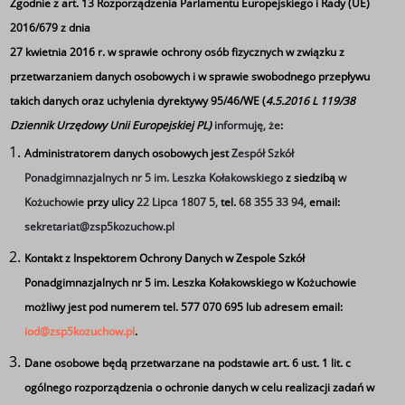
Zgodnie z art. 13 Rozporządzenia Parlamentu Europejskiego i Rady (UE)
2016/679 z dnia
27 kwietnia 2016 r. w sprawie ochrony osób fizycznych w związku z
przetwarzaniem danych osobowych i w sprawie swobodnego przepływu
Tydzień Kariery w Piątce
takich danych oraz uchylenia dyrektywy 95/46/WE (
4.5.2016 L 119/38
Dziennik Urzędowy Unii Europejskiej PL)
informuję, że
:
Administratorem danych osobowych jest
Zespół Szkół
Ponadgimnazjalnych nr 5 im. Leszka Kołakowskiego
z siedzibą
w
Kożuchowie
przy ulicy
22 Lipca 1807 5,
tel.
68 355 33 94,
email:
sekretariat@zsp5kozuchow.pl
Kontakt z Inspektorem Ochrony Danych w Zespole Szkół
Ponadgimnazjalnych nr 5 im. Leszka Kołakowskiego w Kożuchowie
możliwy jest pod numerem tel. 577 070 695 lub adresem email:
iod@zsp5kozuchow.pl
.
Dane osobowe będą przetwarzane na podstawie art. 6 ust. 1 lit. c
ogólnego rozporządzenia o ochronie danych w celu realizacji zadań w