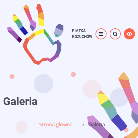
Przejdź
do
treści
PIĄTKA
KOŻUCHÓW
Galeria
Strona główna
⟶
Galeria