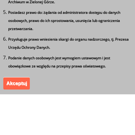
Archiwum w Zielonej Górze.
Posiadasz prawo do: żądania od administratora dostępu do danych
Ta strona wykorzystuje pliki cookie
osobowych, prawo do ich sprostowania, usunięcia lub ograniczenia
Używamy informacji zapisanych za pomocą plików
przetwarzania.
cookies w celu zapewnienia maksymalnej wygody w
Przysługuje prawo wniesienia skargi do organu nadzorczego, tj. Prezesa
korzystaniu z naszego serwisu. Mogą też korzystać z nich
Urzędu Ochrony Danych.
współpracujące z nami firmy badawcze oraz reklamowe.
Jeżeli wyrażasz zgodę na zapisywanie informacji zawartej
Podanie danych osobowych jest wymogiem ustawowym i jest
w cookies kliknij na przycisk 'zgadzam się'. Jeśli nie
obowiązkowe ze względu na przepisy prawa oświatowego.
wyrażasz zgody, ustawienia dotyczące plików cookies
Akceptuj
możesz zmienić w swojej przeglądarce.
Zgadzam się
Zespół Szkół Ponadgimnazjalnych nr 5 im. Leszka
Kołakowskiego w Kożuchowie. Wszystkie prawa
zastrzeżone.