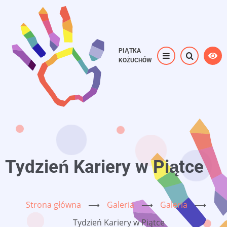
Przejdź
do
treści
PIĄTKA
KOŻUCHÓW
Tydzień Kariery w Piątce
Strona główna
⟶
Galeria
⟶
Galeria
⟶
Tydzień Kariery w Piątce