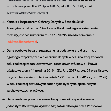
Kożuchowie
przy ulicy
22 Lipca 1807 5,
tel.
68 355 33 94,
email:
sekretariat@zsp5kozuchow.pl
Kontakt z Inspektorem Ochrony Danych w Zespole Szkół
Ponadgimnazjalnych nr 5 im. Leszka Kołakowskiego w Kożuchowie
możliwy jest pod numerem tel. 577 070 695 lub adresem email:
iod@zsp5kozuchow.pl
.
Dane osobowe będą przetwarzane na podstawie art. 6 ust. 1 lit. c
ogólnego rozporządzenia o ochronie danych w celu realizacji zadań w
celu realizacji zadań ustawowych, określonych w Ustawie – Prawo
oświatowe z dnia 14 grudnia 2016 r. (Dz. U. z 2017 r., poz. 59 oraz Ustawy
o systemie oświaty z dnia 7 września 1991 r.) (Dz. U. z 2017 r., poz. 2198)
w celu realizacji statutowych zadań dydaktycznych, opiekuńczych i
wychowawczych placówce.
Dane osobowe przechowywane będą przez okresy wskazane w
Jednolitym Rzeczowym Wykazie Akt, zatwierdzonym przez Państwowe