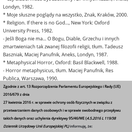
Londyn, 1982.
* Moje słuszne poglądy na wszystko, Znak, Kraków, 2000.
* Religion. If there is no God..., New York: Oxford
University Press, 1982.
- Jeśli Boga nie ma... O Bogu, Diable, Grzechu i innych
zmartwieniach tak zwanej filozofii religii, tłum. Tadeusz
Baszniak, Maciej Panufnik, Aneks, Londyn, 1987.
* Metaphysical Horror, Oxford: Basil Blackwell, 1988.
- Horror metaphysicus, tłum. Maciej Panufnik, Res
Publica, Warszawa, 1990.
* Bóg nam nic nie jest dłużny. Krótka uwaga o religii
Zgodnie z art. 13 Rozporządzenia Parlamentu Europejskiego i Rady (UE)
Pascala i o duchu jansenizmu, tłum. I. Kania, Kraków,
2016/679 z dnia
1994.
27 kwietnia 2016 r. w sprawie ochrony osób fizycznych w związku z
* Bergson, Wydawnictwo Naukowe PWN, Warszawa,
przetwarzaniem danych osobowych i w sprawie swobodnego przepływu
1997.
takich danych oraz uchylenia dyrektywy 95/46/WE (
4.5.2016 L 119/38
* Mini wykłady o maxi sprawach, Znak, Kraków, 2003,
Dziennik Urzędowy Unii Europejskiej PL)
informuję, że
: