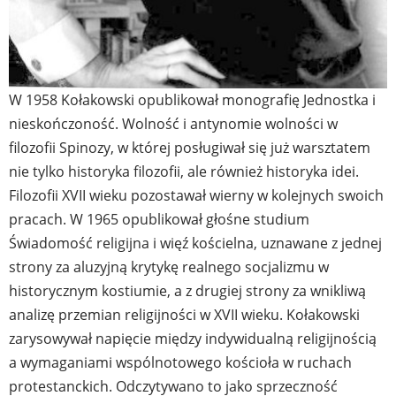
W 1958 Kołakowski opublikował monografię Jednostka i
nieskończoność. Wolność i antynomie wolności w
filozofii Spinozy, w której posługiwał się już warsztatem
nie tylko historyka filozofii, ale również historyka idei.
Filozofii XVII wieku pozostawał wierny w kolejnych swoich
pracach. W 1965 opublikował głośne studium
Świadomość religijna i więź kościelna, uznawane z jednej
strony za aluzyjną krytykę realnego socjalizmu w
historycznym kostiumie, a z drugiej strony za wnikliwą
analizę przemian religijności w XVII wieku. Kołakowski
zarysowywał napięcie między indywidualną religijnością
a wymaganiami wspólnotowego kościoła w ruchach
protestanckich. Odczytywano to jako sprzeczność