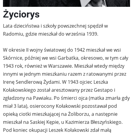
Życiorys
Lata dzieciństwa i szkoły powszechnej spędził w
Radomiu, gdzie mieszkał do września 1939.
W okresie II wojny światowej do 1942 mieszkał we wsi
Skórnice, później we wsi Garbatka, okresowo, w tym cały
1943 rok, również w Warszawie. Mieszkał wtedy między
innymi w jednym mieszkaniu razem z ratowanymi przez
Irenę Sendlerową Żydami. W 1943 ojciec Leszka
Kołakowskiego został aresztowany przez Gestapo i
zgładzony na Pawiaku. Po śmierci ojca (matka zmarła gdy
miał 3 lata), osierocony Kołakowski pozostawał pod
opieką ciotki mieszkającej na Żoliborzu, a następnie
mieszkał na Saskiej Kępie, u Kazimierza Błeszyńskiego.
Pod koniec okupacji Leszek Kołakowski zdał małą