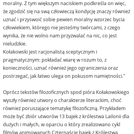
moralny. Z tym większym naciskiem podkreśla on więc,
że zgodzić się na swą człowieczą kondycję znaczy również
uznać i przyswoić sobie pewien moralny wzorzec bycia
człowiekiem, którego nie jesteśmy twórcami, z czego
wynika, że nie wolno nam przyzwalać na nic, co jest
nieludzkie.
Kołakowski jest racjonalistą sceptycznym i
pragmatycznym: pokładać wiarę w rozum to, z
konieczności, uznać również jego ograniczenia oraz
postrzegać, jak łatwo ulega on pokusom namiętności."
Oprócz tekstów filozoficznych spod pióra Kołakowskiego
wyszły również utwory o charakterze literackim, choć
również poruszające tematykę filozoficzną. Przykładem
może być zbiór utworów 13 bajek z królestwa Lailonii dla
dużych i małych, w oparciu o który zrealizowano cykl
filmów animowanych Czternaście bajek z Królestwa