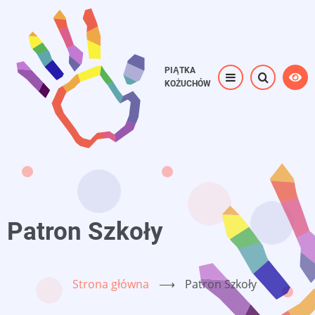
Przejdź
do
treści
PIĄTKA
KOŻUCHÓW
Patron Szkoły
Strona główna
⟶
Patron Szkoły