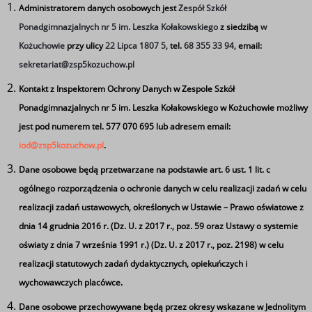
(trzy serie w jednym tomie).
Administratorem danych osobowych jest
Zespół Szkół
* 128 bardzo ładnych wierszy stworzonych przez 68
Ponadgimnazjalnych nr 5 im. Leszka Kołakowskiego
z siedzibą
w
poetek i poetów polskich, Znak, Kraków, 2003, (wybór
Kożuchowie
przy ulicy
22 Lipca 1807 5,
tel.
68 355 33 94,
email:
dokonany przez Leszka Kołakowskiego).
sekretariat@zsp5kozuchow.pl
* O co nas pytają wielcy filozofowie. Seria I, Znak, Kraków,
Kontakt z Inspektorem Ochrony Danych w Zespole Szkół
2004.
Ponadgimnazjalnych nr 5 im. Leszka Kołakowskiego w Kożuchowie możliwy
* Wśród znajomych. O różnych ludziach mądrych,
jest pod numerem tel. 577 070 695 lub adresem email:
zacnych, interesujących i o tym, jak czasy swoje urabiali,
iod@zsp5kozuchow.pl
.
Znak, Kraków, 2004 .ISBN 83-240-0500-5
Dane osobowe będą przetwarzane na podstawie art. 6 ust. 1 lit. c
* Czy Pan Bóg jest szczęśliwy i inne pytania, Znak,
ogólnego rozporządzenia o ochronie danych w celu realizacji zadań w celu
Kraków, 2009.
realizacji zadań ustawowych, określonych w Ustawie – Prawo oświatowe z
* Sen, G+J RBA, National Geographic, fotografie Judyta
dnia 14 grudnia 2016 r. (Dz. U. z 2017 r., poz. 59 oraz Ustawy o systemie
Papp 2009.
oświaty z dnia 7 września 1991 r.) (Dz. U. z 2017 r., poz. 2198) w celu
o "Pytania prof. Leszka Kołakowskiego"
realizacji statutowych zadań dydaktycznych, opiekuńczych i
wychowawczych placówce.
Dane osobowe przechowywane będą przez okresy wskazane w Jednolitym