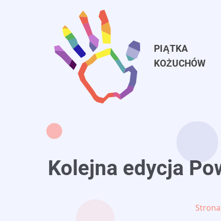
Przejdź
do
treści
PIĄTKA
KOŻUCHÓW
Kolejna edycja Po
Strona