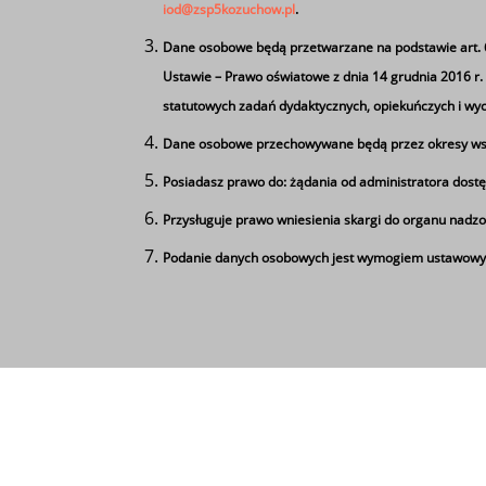
iod@zsp5kozuchow.pl
.
Dane osobowe będą przetwarzane na podstawie art. 6 u
Ustawie – Prawo oświatowe z dnia 14 grudnia 2016 r. (D
statutowych zadań dydaktycznych, opiekuńczych i w
Dane osobowe przechowywane będą przez okresy wsk
Posiadasz prawo do: żądania od administratora dostę
Przysługuje prawo wniesienia skargi do organu nadzo
Podanie danych osobowych jest wymogiem ustawowym
Tagi
Używamy informacji zapisanych za pomocą pli
z nich współpracujące z nami firmy badawcze
Binaria One 2022
Binaria 
'zgadzam się'. Jeśli nie wyrażasz 
Zespół Szkół Ponadgimnazjalnych nr 5 im. Les