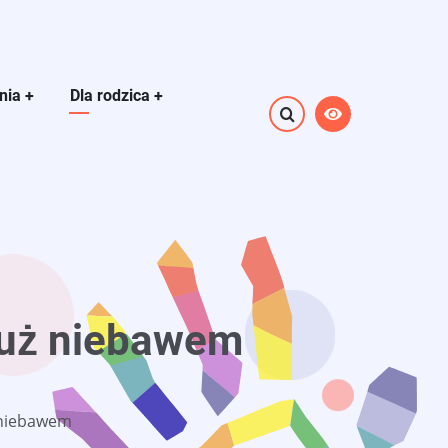
znia
+
Dla rodzica
+
już niebawem
 niebawem