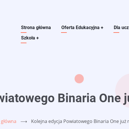
Main navigation
Strona główna
Oferta Edukacyjna
+
Dla uc
Szkoła
+
wiatowego Binaria One 
 główna
⟶
Kolejna edycja Powiatowego Binaria One już