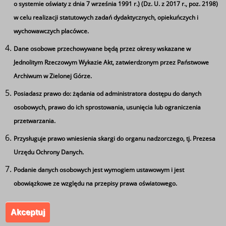
o systemie oświaty z dnia 7 września 1991 r.) (Dz. U. z 2017 r., poz. 2198)
w celu realizacji statutowych zadań dydaktycznych, opiekuńczych i
wychowawczych placówce.
Dane osobowe przechowywane będą przez okresy wskazane w
Jednolitym Rzeczowym Wykazie Akt, zatwierdzonym przez Państwowe
Archiwum w Zielonej Górze.
Posiadasz prawo do: żądania od administratora dostępu do danych
Ta strona wykorzystuje pliki cookie
osobowych, prawo do ich sprostowania, usunięcia lub ograniczenia
Używamy informacji zapisanych za pomocą plików
przetwarzania.
cookies w celu zapewnienia maksymalnej wygody w
Przysługuje prawo wniesienia skargi do organu nadzorczego, tj. Prezesa
korzystaniu z naszego serwisu. Mogą też korzystać z nich
Urzędu Ochrony Danych.
współpracujące z nami firmy badawcze oraz reklamowe.
Zespół Szkół Ponadgimnazjalnych nr 5 im. Leszka
Jeżeli wyrażasz zgodę na zapisywanie informacji zawartej
Podanie danych osobowych jest wymogiem ustawowym i jest
Kołakowskiego w Kożuchowie. Wszystkie prawa
w cookies kliknij na przycisk 'zgadzam się'. Jeśli nie
obowiązkowe ze względu na przepisy prawa oświatowego.
zastrzeżone.
wyrażasz zgody, ustawienia dotyczące plików cookies
Akceptuj
możesz zmienić w swojej przeglądarce.
Zgadzam się