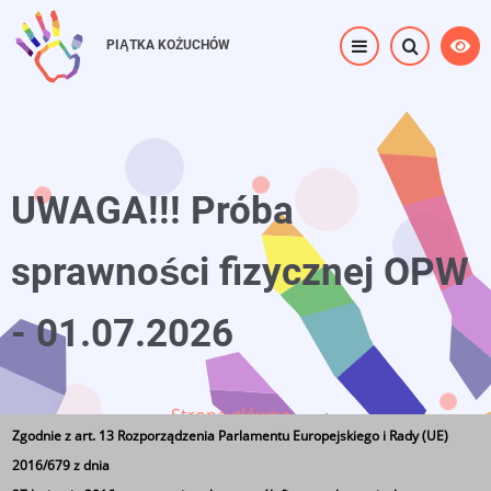
Przejdź
do
PIĄTKA KOŻUCHÓW
treści
UWAGA!!! Próba
sprawności fizycznej OPW
- 01.07.2026
Strona główna
⟶
Zgodnie z art. 13 Rozporządzenia Parlamentu Europejskiego i Rady (UE)
UWAGA!!! Próba sprawności fizycznej OPW - 01.07.2026
2016/679 z dnia