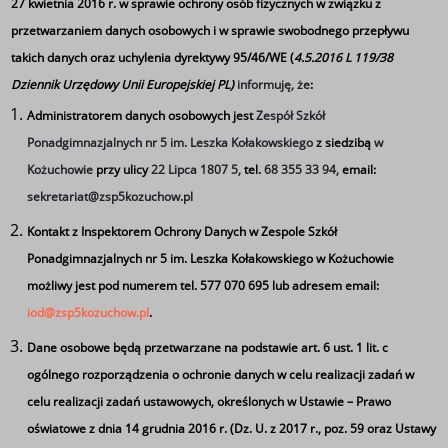
27 kwietnia 2016 r. w sprawie ochrony osób fizycznych w związku z
przetwarzaniem danych osobowych i w sprawie swobodnego przepływu
takich danych oraz uchylenia dyrektywy 95/46/WE (
4.5.2016 L 119/38
Dziennik Urzędowy Unii Europejskiej PL)
informuję, że
:
Informujemy, że z uwagi na złe warunki atmosferyczne -
Administratorem danych osobowych jest
Zespół Szkół
próba sprawności fizycznej do klasy 1 z Oddziałem
Ponadgimnazjalnych nr 5 im. Leszka Kołakowskiego
z siedzibą
w
Przygotowania Wojskowego odbędzie się w dniu
Kożuchowie
przy ulicy
22 Lipca 1807 5,
tel.
68 355 33 94,
email:
dzisiejszym na sali sportowej w Zespole Szkół
sekretariat@zsp5kozuchow.pl
Ponadgimnazjalnych Nr 5 ul. 22 Lipca 1807 5 w
Kożuchowie
Kontakt z Inspektorem Ochrony Danych w Zespole Szkół
Ponadgimnazjalnych nr 5 im. Leszka Kołakowskiego w Kożuchowie
Tagi
możliwy jest pod numerem tel. 577 070 695 lub adresem email:
iod@zsp5kozuchow.pl
.
Próba sprawności fizycznej OPW - 01.07.2026
Dane osobowe będą przetwarzane na podstawie art. 6 ust. 1 lit. c
ogólnego rozporządzenia o ochronie danych w celu realizacji zadań w
celu realizacji zadań ustawowych, określonych w Ustawie – Prawo
oświatowe z dnia 14 grudnia 2016 r. (Dz. U. z 2017 r., poz. 59 oraz Ustawy