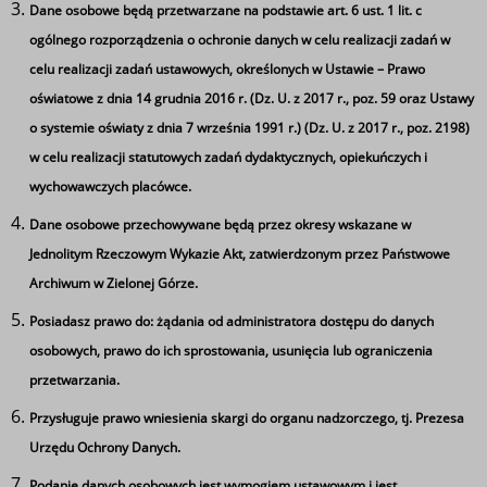
wojskowego. Uczestnicy wezmą udział w szkoleniach
Dane osobowe będą przetwarzane na podstawie art. 6 ust. 1 lit. c
strzeleckich, survivalowych, medycznych oraz
ogólnego rozporządzenia o ochronie danych w celu realizacji zadań w
taktycznych pod okiem doświadczonych instruktorów.
celu realizacji zadań ustawowych, określonych w Ustawie – Prawo
Program obejmuje także naukę obsługi sprzętu
oświatowe z dnia 14 grudnia 2016 r. (Dz. U. z 2017 r., poz. 59 oraz Ustawy
wojskowego, pracę zespołową i symulacje działań
o systemie oświaty z dnia 7 września 1991 r.) (Dz. U. z 2017 r., poz. 2198)
operacyjnych. To intensywne szkolenie kształtujące
w celu realizacji statutowych zadań dydaktycznych, opiekuńczych i
determinację, współpracę i szybkie podejmowanie
wychowawczych placówce.
decyzji.
Dane osobowe przechowywane będą przez okresy wskazane w
Jednolitym Rzeczowym Wykazie Akt, zatwierdzonym przez Państwowe
Archiwum w Zielonej Górze.
Link do filmu o projekcie Wakacje z Wojskiem 2
Posiadasz prawo do: żądania od administratora dostępu do danych
Ta strona wykorzystuje pliki cookie
https://www.youtube.com/watch?v=o8Rw5eQy_vY
osobowych, prawo do ich sprostowania, usunięcia lub ograniczenia
Używamy informacji zapisanych za pomocą plików
przetwarzania.
cookies w celu zapewnienia maksymalnej wygody w
Tagi
Przysługuje prawo wniesienia skargi do organu nadzorczego, tj. Prezesa
korzystaniu z naszego serwisu. Mogą też korzystać z nich
Urzędu Ochrony Danych.
oddział przygotowania wojskowego
wojsko
współpracujące z nami firmy badawcze oraz reklamowe.
Podanie danych osobowych jest wymogiem ustawowym i jest