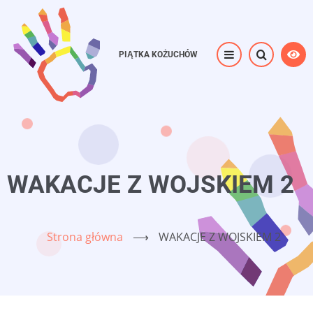
Przejdź
do
treści
PIĄTKA KOŻUCHÓW
WAKACJE Z WOJSKIEM 2
Strona główna
⟶
WAKACJE Z WOJSKIEM 2