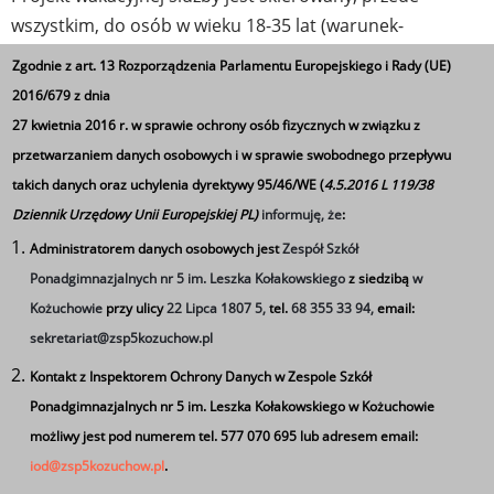
wszystkim, do osób w wieku 18-35 lat (warunek-
pełnoletność) – szczególnie do tegorocznych
Zgodnie z art. 13 Rozporządzenia Parlamentu Europejskiego i Rady (UE)
maturzystów, studentów, szukających pracy i zajęcia
2016/679 z dnia
wakacyjnego (służba w tym wypadku może stanowić
27 kwietnia 2016 r. w sprawie ochrony osób fizycznych w związku z
również ciekawą i pożyteczną alternatywę dla zwykłej
przetwarzaniem danych osobowych i w sprawie swobodnego przepływu
pracy sezonowej).
takich danych oraz uchylenia dyrektywy 95/46/WE (
4.5.2016 L 119/38
Dziennik Urzędowy Unii Europejskiej PL)
informuję, że
:
3 turnusy (po 27 dni każdy):
Administratorem danych osobowych jest
Zespół Szkół
• 9 czerwca – 5 lipca
Ponadgimnazjalnych nr 5 im. Leszka Kołakowskiego
z siedzibą
w
• 14 lipca – 9 sierpnia
Kożuchowie
przy ulicy
22 Lipca 1807 5,
tel.
68 355 33 94,
email:
• 18 sierpnia – 13 września
sekretariat@zsp5kozuchow.pl
Kontakt z Inspektorem Ochrony Danych w Zespole Szkół
Ponadgimnazjalnych nr 5 im. Leszka Kołakowskiego w Kożuchowie
Wakacje z Wojskiem – Edycja 2
to wyjątkowa okazja do
możliwy jest pod numerem tel. 577 070 695 lub adresem email:
zdobycia nowych umiejętności i poznania życia
iod@zsp5kozuchow.pl
.