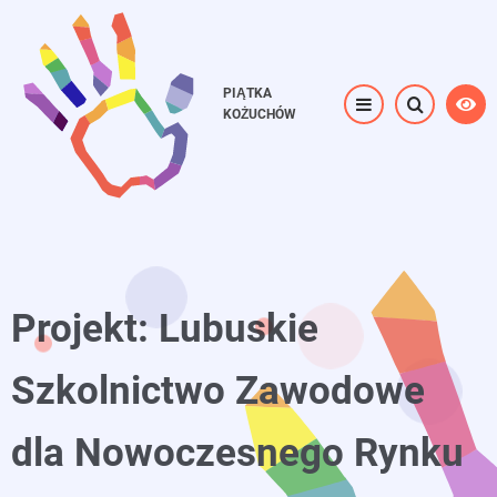
Przejdź
do
treści
PIĄTKA
KOŻUCHÓW
Projekt: Lubuskie
Szkolnictwo Zawodowe
dla Nowoczesnego Rynku