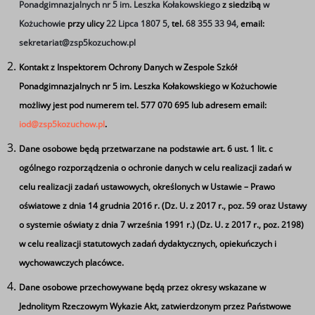
programu.
Ponadgimnazjalnych nr 5 im. Leszka Kołakowskiego
z siedzibą
w
Kożuchowie
przy ulicy
22 Lipca 1807 5,
tel.
68 355 33 94,
email:
37 nauczycieli uzyska kwalifikacje po opuszczeniu
sekretariat@zsp5kozuchow.pl
programu.
Kontakt z Inspektorem Ochrony Danych w Zespole Szkół
988 uczniów i uczennic weźmie udział w stażach
Ponadgimnazjalnych nr 5 im. Leszka Kołakowskiego w Kożuchowie
uczniowskich.
możliwy jest pod numerem tel. 577 070 695 lub adresem email:
iod@zsp5kozuchow.pl
.
Dane osobowe będą przetwarzane na podstawie art. 6 ust. 1 lit. c
Pliki
ogólnego rozporządzenia o ochronie danych w celu realizacji zadań w
celu realizacji zadań ustawowych, określonych w Ustawie – Prawo
Regulamin.docx
oświatowe z dnia 14 grudnia 2016 r. (Dz. U. z 2017 r., poz. 59 oraz Ustawy
Zal.-nr-1.-Formularz-rekrutacyjny.docx
o systemie oświaty z dnia 7 września 1991 r.) (Dz. U. z 2017 r., poz. 2198)
Zal.-nr-2.-Zgoda-Rodzica-Opiekuna-prawnego.docx
w celu realizacji statutowych zadań dydaktycznych, opiekuńczych i
Zal.-nr-3.-Zgoda_dyrektora_szkoły.docx
wychowawczych placówce.
Zal.-nr-4.-Ankieta-dotyczaca-checi-uczestnictwa-w-
zajeciach.docx
Dane osobowe przechowywane będą przez okresy wskazane w
Zal.-nr-6.-Deklaracja-udzialu-w-Projekcie.docx
Jednolitym Rzeczowym Wykazie Akt, zatwierdzonym przez Państwowe