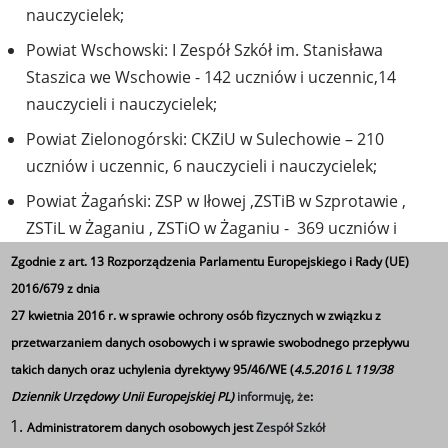
nauczycielek;
Powiat Wschowski: I Zespół Szkół im. Stanisława
Staszica we Wschowie - 142 uczniów i uczennic,14
nauczycieli i nauczycielek;
Powiat Zielonogórski: CKZiU w Sulechowie – 210
uczniów i uczennic, 6 nauczycieli i nauczycielek;
Powiat Żagański: ZSP w Iłowej ,ZSTiB w Szprotawie ,
ZSTiL w Żaganiu , ZSTiO w Żaganiu - 369 uczniów i
uczennic, 14 nauczycieli i nauczycielek;
Zgodnie z art. 13 Rozporządzenia Parlamentu Europejskiego i Rady (UE)
Powiat Żarski: ZSE w Żarach, ZSB w Żarach, ZSOiT w
2016/679 z dnia
Żarach, ZSOiE w Lubsku ZST w Lubsku, CKZiU w Żarach
27 kwietnia 2016 r. w sprawie ochrony osób fizycznych w związku z
– 666 uczniów i uczennic, 20 nauczycieli i nauczycielek.
przetwarzaniem danych osobowych i w sprawie swobodnego przepływu
takich danych oraz uchylenia dyrektywy 95/46/WE (
4.5.2016 L 119/38
W projekcie zostaną osiągnięte następujące rezultaty
Dziennik Urzędowy Unii Europejskiej PL)
informuję, że
:
1467 uczniów uzyska kwalifikacje po opuszczeniu
Administratorem danych osobowych jest
Zespół Szkół