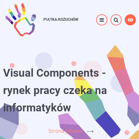
Przejdź
do
treści
PIĄTKA KOŻUCHÓW
Visual Components -
rynek pracy czeka na
informatyków
Strona główna
⟶