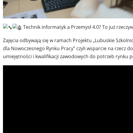
Technik informatyk a Przemysł 4.0? To już rzeczy
Zajęcia odbywają się w ramach Projektu „Lubuskie Szkol
dla Nowoczesnego Rynku Pracy” czyli wsparcie na rzecz d
umiejętności i kwalifikacji zawodowych do potrzeb rynku p