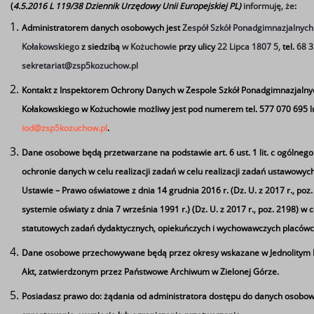
(
4.5.2016 L 119/38 Dziennik Urzędowy Unii Europejskiej PL)
informuję, że
:
Administratorem danych osobowych jest
Zespół Szkół Ponadgimnazjalnych 
Kołakowskiego
z siedzibą
w Kożuchowie
przy ulicy
22 Lipca 1807 5,
tel.
68 3
sekretariat@zsp5kozuchow.pl
Kontakt z Inspektorem Ochrony Danych w Zespole Szkół Ponadgimnazjalnyc
Kołakowskiego w Kożuchowie możliwy jest pod numerem tel. 577 070 695 l
iod@zsp5kozuchow.pl
.
Dane osobowe będą przetwarzane na podstawie art. 6 ust. 1 lit. c
ogólnego
ochronie danych w celu realizacji zadań w celu realizacji zadań ustawowyc
Ustawie – Prawo oświatowe z dnia 14 grudnia 2016 r. (Dz. U. z 2017 r., poz
systemie oświaty z dnia 7 września 1991 r.) (Dz. U. z 2017 r., poz. 2198) w ce
statutowych zadań dydaktycznych, opiekuńczych i wychowawczych placówc
Dane osobowe przechowywane będą przez okresy wskazane w Jednolitym
Akt, zatwierdzonym przez Państwowe Archiwum w Zielonej Górze.
Posiadasz prawo do: żądania od administratora dostępu do danych osobow
Ta strona wykorzystuje pliki cookie