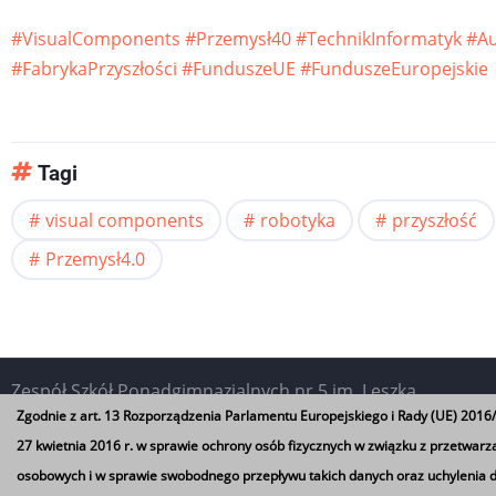
#VisualComponents
#Przemysł40
#TechnikInformatyk
#Au
#FabrykaPrzyszłości
#FunduszeUE
#FunduszeEuropejskie
Tagi
visual components
robotyka
przyszłość
Przemysł4.0
Zespół Szkół Ponadgimnazjalnych nr 5 im. Leszka
Zgodnie z art. 13 Rozporządzenia Parlamentu Europejskiego i Rady (UE) 2016/
Kołakowskiego w Kożuchowie. Wszystkie prawa
27 kwietnia 2016 r. w sprawie ochrony osób fizycznych w związku z przetwar
zastrzeżone.
osobowych i w sprawie swobodnego przepływu takich danych oraz uchylenia 