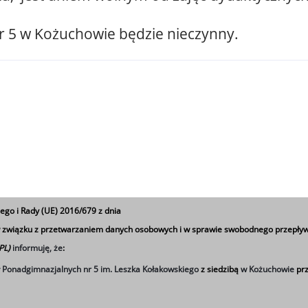
r 5 w Kożuchowie będzie nieczynny.
ego i Rady (UE) 2016/679 z dnia
 w związku z przetwarzaniem danych osobowych i w sprawie swobodnego przepływ
 PL)
informuję, że
:
ł Ponadgimnazjalnych nr 5 im. Leszka Kołakowskiego
z siedzibą
w Kożuchowie
prz