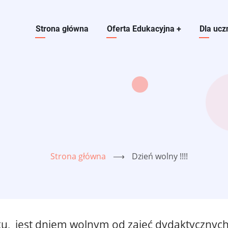
Main navigation
Strona główna
Oferta Edukacyjna
+
Dla ucz
Strona główna
⟶
Dzień wolny !!!!
ku, jest dniem wolnym od zajęć dydaktycznych