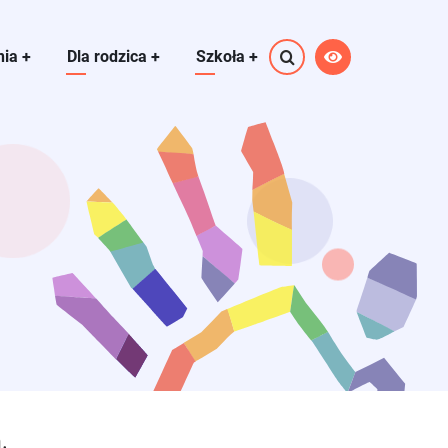
nia
+
Dla rodzica
+
Szkoła
+
.