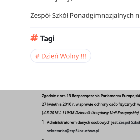
Zespół Szkół Ponadgimnazjalnych n
Tagi
Dzień Wolny !!!
Zgodnie z art. 13 Rozporządzenia Parlamentu Europejski
27 kwietnia 2016 r. w sprawie ochrony osób fizycznych
(
4.5.2016 L 119/38 Dziennik Urzędowy Unii Europejskiej
Administratorem danych osobowych jest
Zespół Szkó
sekretariat@zsp5kozuchow.pl