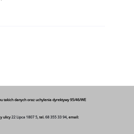
u takich danych oraz uchylenia dyrektywy 95/46/WE
y ulicy
22 Lipca 1807 5,
tel.
68 355 33 94,
email: