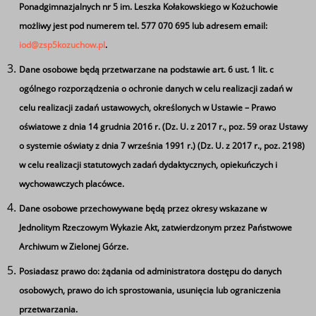
Ponadgimnazjalnych nr 5 im. Leszka Kołakowskiego w Kożuchowie
12.05 –
MZ
6
j.niemiecki
108
możliwy jest pod numerem tel. 577 070 695 lub adresem email:
12.50
iod@zsp5kozuchow.pl
.
13.00 –
MZ
7
j.niemiecki
108
Dane osobowe będą przetwarzane na podstawie art. 6 ust. 1 lit. c
13.45
ogólnego rozporządzenia o ochronie danych w celu realizacji zadań w
celu realizacji zadań ustawowych, określonych w Ustawie – Prawo
13.45 –
MA
8
biznes
103
oświatowe z dnia 14 grudnia 2016 r. (Dz. U. z 2017 r., poz. 59 oraz Ustawy
14.30
o systemie oświaty z dnia 7 września 1991 r.) (Dz. U. z 2017 r., poz. 2198)
w celu realizacji statutowych zadań dydaktycznych, opiekuńczych i
14.30 –
MA
9
biznes
103
wychowawczych placówce.
15.15
Dane osobowe przechowywane będą przez okresy wskazane w
MA
10
15.15-16.00
biznes
103
Jednolitym Rzeczowym Wykazie Akt, zatwierdzonym przez Państwowe
Archiwum w Zielonej Górze.
Posiadasz prawo do: żądania od administratora dostępu do danych
Ta strona wykorzystuje pliki cookie
osobowych, prawo do ich sprostowania, usunięcia lub ograniczenia
Tagi
Używamy informacji zapisanych za pomocą plików
przetwarzania.