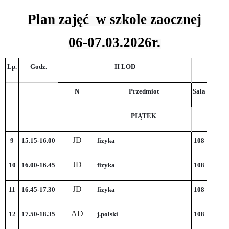
Plan zajęć w szkole zaocznej
06-07.03.2026r.
Lp.
Godz.
II LOD
N
Przedmiot
Sala
PIĄTEK
JD
9
15.15-16.00
fizyka
108
JD
10
16.00-16.45
fizyka
108
JD
11
16.45-17.30
fizyka
108
AD
12
17.50-18.35
j.polski
108