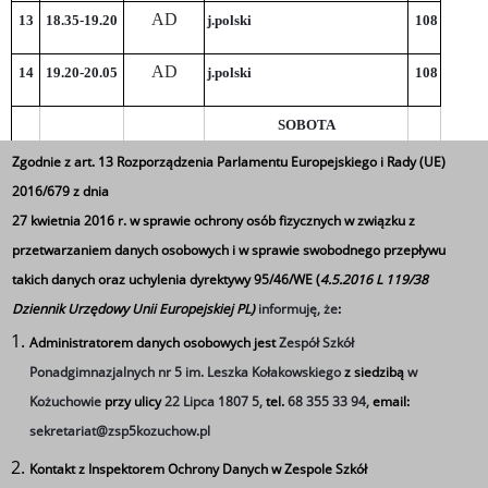
AD
13
18.35-19.20
j.polski
108
AD
14
19.20-20.05
j.polski
108
SOBOTA
Zgodnie z art. 13 Rozporządzenia Parlamentu Europejskiego i Rady (UE)
1
8.00 – 8.45
MG
chemia
106
2016/679 z dnia
27 kwietnia 2016 r. w sprawie ochrony osób fizycznych w związku z
2
8.45 – 9.30
MG
matematyka
106
przetwarzaniem danych osobowych i w sprawie swobodnego przepływu
takich danych oraz uchylenia dyrektywy 95/46/WE (
4.5.2016 L 119/38
MG
3
9.40 – 10.25
matematyka
106
Dziennik Urzędowy Unii Europejskiej PL)
informuję, że
:
10.25 –
Administratorem danych osobowych jest
Zespół Szkół
MG
4
matematyka
106
11.10
Ponadgimnazjalnych nr 5 im. Leszka Kołakowskiego
z siedzibą
w
Kożuchowie
przy ulicy
22 Lipca 1807 5,
tel.
68 355 33 94,
email:
11.20 –
MZ
5
sekretariat@zsp5kozuchow.pl
j.niemiecki
108
12.05
Kontakt z Inspektorem Ochrony Danych w Zespole Szkół