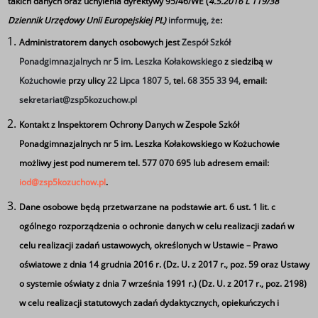
takich danych oraz uchylenia dyrektywy 95/46/WE (
4.5.2016 L 119/38
Dziennik Urzędowy Unii Europejskiej PL)
informuję, że
:
Administratorem danych osobowych jest
Zespół Szkół
Ponadgimnazjalnych nr 5 im. Leszka Kołakowskiego
z siedzibą
w
Kożuchowie
przy ulicy
22 Lipca 1807 5,
tel.
68 355 33 94,
email:
sekretariat@zsp5kozuchow.pl
Tagi
Kontakt z Inspektorem Ochrony Danych w Zespole Szkół
Ponadgimnazjalnych nr 5 im. Leszka Kołakowskiego w Kożuchowie
Uczniowie z Ukrainy w polskich szkołach
możliwy jest pod numerem tel. 577 070 695 lub adresem email:
iod@zsp5kozuchow.pl
.
Dane osobowe będą przetwarzane na podstawie art. 6 ust. 1 lit. c
ogólnego rozporządzenia o ochronie danych w celu realizacji zadań w
celu realizacji zadań ustawowych, określonych w Ustawie – Prawo
oświatowe z dnia 14 grudnia 2016 r. (Dz. U. z 2017 r., poz. 59 oraz Ustawy
o systemie oświaty z dnia 7 września 1991 r.) (Dz. U. z 2017 r., poz. 2198)
w celu realizacji statutowych zadań dydaktycznych, opiekuńczych i