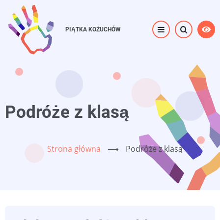
Przejdź
do
PIĄTKA KOŻUCHÓW
treści
Podróże z klasą
Strona główna
⟶
Podróże z klasą