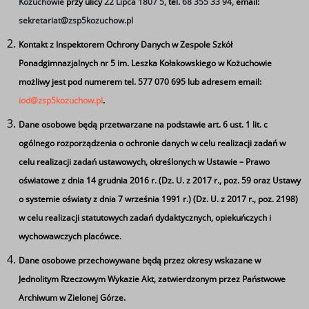
Kożuchowie
przy ulicy
22 Lipca 1807 5,
tel.
68 355 33 94,
email:
sekretariat@zsp5kozuchow.pl
Kontakt z Inspektorem Ochrony Danych w Zespole Szkół
Ponadgimnazjalnych nr 5 im. Leszka Kołakowskiego w Kożuchowie
możliwy jest pod numerem tel. 577 070 695 lub adresem email:
iod@zsp5kozuchow.pl
.
Dane osobowe będą przetwarzane na podstawie art. 6 ust. 1 lit. c
ogólnego rozporządzenia o ochronie danych w celu realizacji zadań w
celu realizacji zadań ustawowych, określonych w Ustawie – Prawo
oświatowe z dnia 14 grudnia 2016 r. (Dz. U. z 2017 r., poz. 59 oraz Ustawy
o systemie oświaty z dnia 7 września 1991 r.) (Dz. U. z 2017 r., poz. 2198)
Ministerstwo Edukacji Narodowej po raz drugi
w celu realizacji statutowych zadań dydaktycznych, opiekuńczych i
zorganizowało nabór do programu „Podróże z klasą”
wychowawczych placówce.
i nasza kożuchowska Piątka znalazła się na liście
ponad 750 szkół, które miały przyjemność
Dane osobowe przechowywane będą przez okresy wskazane w
uczestniczyć w tym patriotyczno – kulturalnym
Jednolitym Rzeczowym Wykazie Akt, zatwierdzonym przez Państwowe
przedsięwzięciu.
Archiwum w Zielonej Górze.