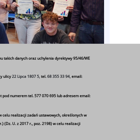
u takich danych oraz uchylenia dyrektywy 95/46/WE
y ulicy
22 Lipca 1807 5,
tel.
68 355 33 94,
email:
h ludzi – uczniów kierunku
t pod numerem tel. 577 070 695 lub adresem email:
at nowoczesnych technologii.
ejętności, które są niezbędne do
w celu realizacji zadań ustawowych, określonych w
 (Dz. U. z 2017 r., poz. 2198) w celu realizacji