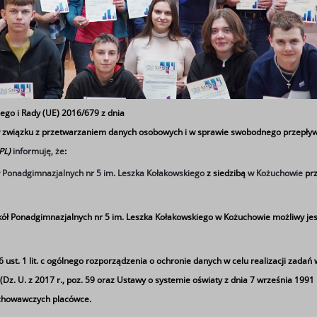
ego i Rady (UE) 2016/679 z dnia
 w związku z przetwarzaniem danych osobowych i w sprawie swobodnego przepływ
 PL)
informuję, że
:
ł Ponadgimnazjalnych nr 5 im. Leszka Kołakowskiego
z siedzibą
w Kożuchowie
prz
a" był wyjątkową okazją do współpracy młodyc
ół Ponadgimnazjalnych nr 5 im. Leszka Kołakowskiego w Kożuchowie możliwy jes
 którzy chcieli poszerzyć swoją wiedzę na tem
ianę doświadczeń i zdobycie praktycznych umi
st. 1 lit. c
ogólnego rozporządzenia o ochronie danych w celu realizacji zadań 
ie.
z. U. z 2017 r., poz. 59 oraz Ustawy o systemie oświaty z dnia 7 września 1991 r.)
ychowawczych placówce.