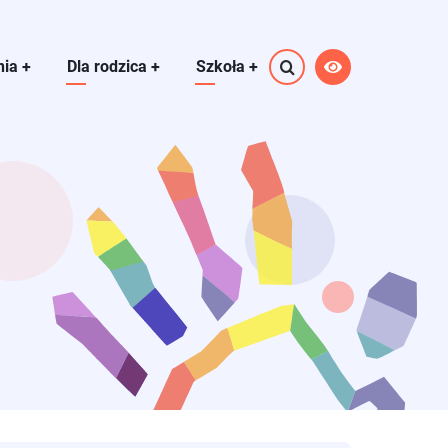
nia
+
Dla rodzica
+
Szkoła
+