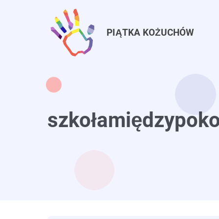
Przejdź
do
PIĄTKA KOŻUCHÓW
treści
szkołamiędzypoko