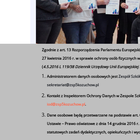
Zgodnie z art. 13 Rozporządzenia Parlamentu Europejski
27 kwietnia 2016 r. w sprawie ochrony osób fizycznych
(
4.5.2016 L 119/38 Dziennik Urzędowy Unii Europejskiej
Administratorem danych osobowych jest
Zespół Szkó
sekretariat@zsp5kozuchow.pl
Projekt "Szkoła Międzypokoleniow
Kontakt z Inspektorem Ochrony Danych w Zespole Szk
technik informatyk – z seniorami,
iod@zsp5kozuchow.pl
.
Wspólne zajęcia pozwoliły na wym
Dane osobowe będą przetwarzane na podstawie art. 6 u
funkcjonowania w cyfrowym świec
Ustawie – Prawo oświatowe z dnia 14 grudnia 2016 r. (D
statutowych zadań dydaktycznych, opiekuńczych i w