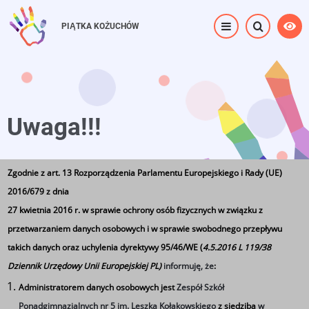
Przejdź
do
PIĄTKA KOŻUCHÓW
treści
Uwaga!!!
Zgodnie z art. 13 Rozporządzenia Parlamentu Europejskiego i Rady (UE)
Strona główna
⟶
Uwaga!!!
2016/679 z dnia
27 kwietnia 2016 r. w sprawie ochrony osób fizycznych w związku z
przetwarzaniem danych osobowych i w sprawie swobodnego przepływu
takich danych oraz uchylenia dyrektywy 95/46/WE (
4.5.2016 L 119/38
Dziennik Urzędowy Unii Europejskiej PL)
informuję, że
:
UWAGA!!!
Administratorem danych osobowych jest
Zespół Szkół
W piątek 05.06.2026r. szkoła będzie zamknięta
Ponadgimnazjalnych nr 5 im. Leszka Kołakowskiego
z siedzibą
w