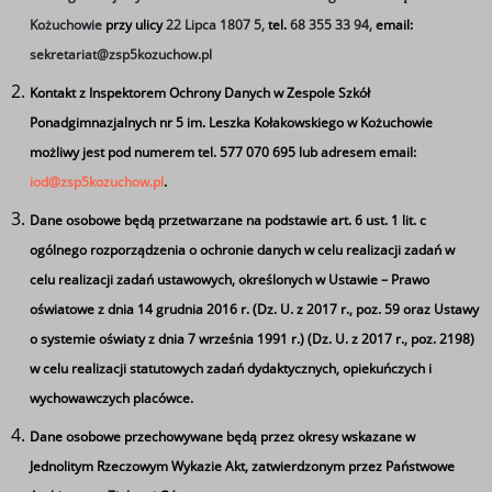
Kożuchowie
przy ulicy
22 Lipca 1807 5,
tel.
68 355 33 94,
email:
Tagi
sekretariat@zsp5kozuchow.pl
05.06.2026
Kontakt z Inspektorem Ochrony Danych w Zespole Szkół
Ponadgimnazjalnych nr 5 im. Leszka Kołakowskiego w Kożuchowie
możliwy jest pod numerem tel. 577 070 695 lub adresem email:
iod@zsp5kozuchow.pl
.
Dane osobowe będą przetwarzane na podstawie art. 6 ust. 1 lit. c
ogólnego rozporządzenia o ochronie danych w celu realizacji zadań w
celu realizacji zadań ustawowych, określonych w Ustawie – Prawo
oświatowe z dnia 14 grudnia 2016 r. (Dz. U. z 2017 r., poz. 59 oraz Ustawy
o systemie oświaty z dnia 7 września 1991 r.) (Dz. U. z 2017 r., poz. 2198)
w celu realizacji statutowych zadań dydaktycznych, opiekuńczych i
wychowawczych placówce.
Dane osobowe przechowywane będą przez okresy wskazane w
Jednolitym Rzeczowym Wykazie Akt, zatwierdzonym przez Państwowe