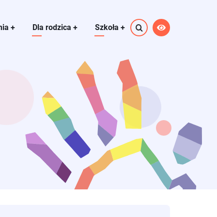
nia
+
Dla rodzica
+
Szkoła
+