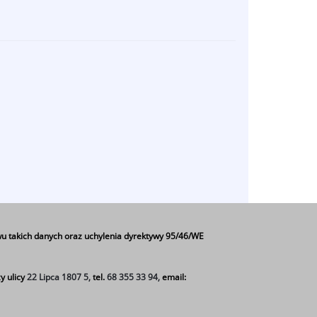
u takich danych oraz uchylenia dyrektywy 95/46/WE
Czytaj więcej
o
Uwaga!!!
y ulicy
22 Lipca 1807 5,
tel.
68 355 33 94,
email: