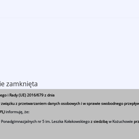
zie zamknięta
ego i Rady (UE) 2016/679 z dnia
 w związku z przetwarzaniem danych osobowych i w sprawie swobodnego przepływ
 PL)
informuję, że
:
ł Ponadgimnazjalnych nr 5 im. Leszka Kołakowskiego
z siedzibą
w Kożuchowie
prz