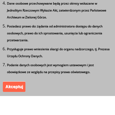
Dane osobowe przechowywane będą przez okresy wskazane w
Jednolitym Rzeczowym Wykazie Akt, zatwierdzonym przez Państwowe
Archiwum w Zielonej Górze.
Posiadasz prawo do: żądania od administratora dostępu do danych
Ta strona wykorzystuje pliki cookie
osobowych, prawo do ich sprostowania, usunięcia lub ograniczenia
Używamy informacji zapisanych za pomocą plików
Tagi
przetwarzania.
cookies w celu zapewnienia maksymalnej wygody w
Przysługuje prawo wniesienia skargi do organu nadzorczego, tj. Prezesa
Bieg Rekruta
Turniej klas wojskowych
korzystaniu z naszego serwisu. Mogą też korzystać z nich
Urzędu Ochrony Danych.
współpracujące z nami firmy badawcze oraz reklamowe.
innowacja wojskowa
Jeżeli wyrażasz zgodę na zapisywanie informacji zawartej
Podanie danych osobowych jest wymogiem ustawowym i jest
w cookies kliknij na przycisk 'zgadzam się'. Jeśli nie
obowiązkowe ze względu na przepisy prawa oświatowego.
wyrażasz zgody, ustawienia dotyczące plików cookies
Akceptuj
możesz zmienić w swojej przeglądarce.
Zgadzam się
Zespół Szkół Ponadgimnazjalnych nr 5 im. Leszka
Kołakowskiego w Kożuchowie. Wszystkie prawa
zastrzeżone.