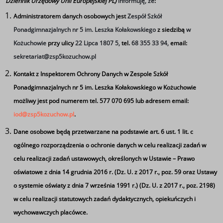
Dziennik Urzędowy Unii Europejskiej PL)
informuję, że
:
Administratorem danych osobowych jest
Zespół Szkół
Ponadgimnazjalnych nr 5 im. Leszka Kołakowskiego
z siedzibą
w
Kożuchowie
przy ulicy
22 Lipca 1807 5,
tel.
68 355 33 94,
email:
sekretariat@zsp5kozuchow.pl
Kontakt z Inspektorem Ochrony Danych w Zespole Szkół
Ponadgimnazjalnych nr 5 im. Leszka Kołakowskiego w Kożuchowie
możliwy jest pod numerem tel. 577 070 695 lub adresem email:
iod@zsp5kozuchow.pl
.
Dane osobowe będą przetwarzane na podstawie art. 6 ust. 1 lit. c
ogólnego rozporządzenia o ochronie danych w celu realizacji zadań w
celu realizacji zadań ustawowych, określonych w Ustawie – Prawo
oświatowe z dnia 14 grudnia 2016 r. (Dz. U. z 2017 r., poz. 59 oraz Ustawy
o systemie oświaty z dnia 7 września 1991 r.) (Dz. U. z 2017 r., poz. 2198)
w celu realizacji statutowych zadań dydaktycznych, opiekuńczych i
wychowawczych placówce.