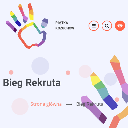
Przejdź
do
treści
PIĄTKA
KOŻUCHÓW
Bieg Rekruta
Strona główna
⟶
Bieg Rekruta