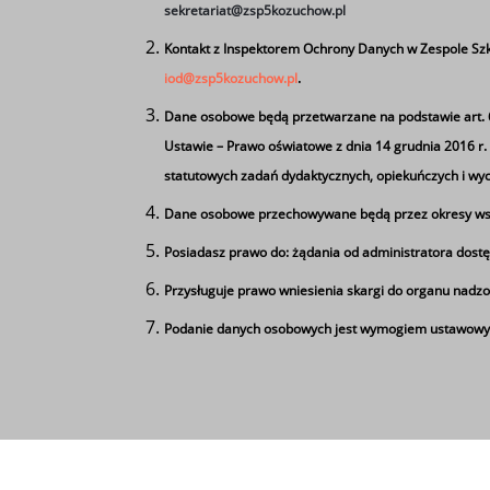
sekretariat@zsp5kozuchow.pl
Dziękujemy również Staroście Pani 
Kontakt z Inspektorem Ochrony Danych w Zespole Szk
wieloletniego wysiłku, jakim wykaza
iod@zsp5kozuchow.pl
.
dalszej karierze edukacyjnej.
Dane osobowe będą przetwarzane na podstawie art. 6 u
Ustawie – Prawo oświatowe z dnia 14 grudnia 2016 r. (D
statutowych zadań dydaktycznych, opiekuńczych i w
Dane osobowe przechowywane będą przez okresy wsk
Posiadasz prawo do: żądania od administratora dostę
Tagi
Przysługuje prawo wniesienia skargi do organu nadzo
Podanie danych osobowych jest wymogiem ustawowym
Używamy informacji zapisanych za pomocą pli
technik informatyk
z nich współpracujące z nami firmy badawcze
'zgadzam się'. Jeśli nie wyrażasz 
Zespół Szkół Ponadgimnazjalnych nr 5 im. Les