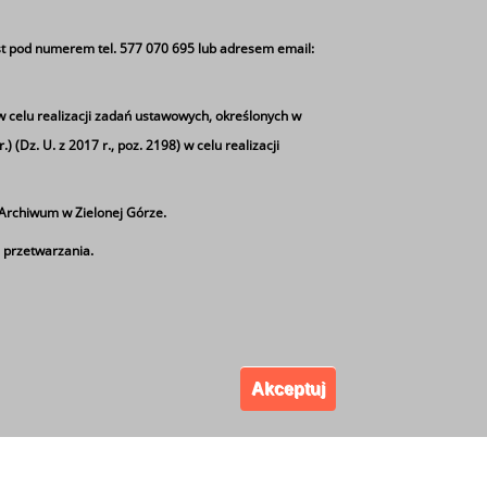
ej uczennicy oraz docenienie jej
t pod numerem tel. 577 070 695 lub adresem email:
to wysiłek pewnością opłaci się w
w celu realizacji zadań ustawowych, określonych w
 (Dz. U. z 2017 r., poz. 2198) w celu realizacji
rchiwum w Zielonej Górze.
 przetwarzania.
staniu z naszego serwisu. Mogą też korzystać
macji zawartej w cookies kliknij na przycisk
Akceptuj
swojej przeglądarce.
Zgadzam się
ne.