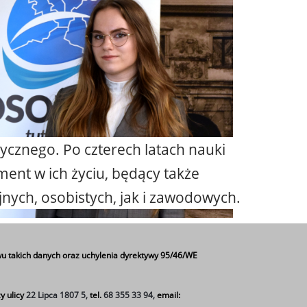
ycznego. Po czterech latach nauki
ent w ich życiu, będący także
nych, osobistych, jak i zawodowych.
ce oraz odznaczał się wzrokową
Roku – Nagrody Starosty
u takich danych oraz uchylenia dyrektywy 95/46/WE
e zabrakło także ucznia naszej
y ulicy
22 Lipca 1807 5,
tel.
68 355 33 94,
email:
IK
, której serdecznie gratulujemy!