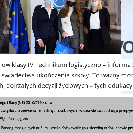
iów klasy IV Technikum logistyczno – informat
e świadectwa ukończenia szkoły. To ważny mom
dojrzałych decyzji życiowych – tych edukacyj
 nauki osiągnął najlepszy końcowy wynik w nau
ego i Rady (UE) 2016/679 z dnia
edykowany został zaszczytny tytuł Absolwenta 
 w związku z przetwarzaniem danych osobowych i w sprawie swobodnego przepływ
 PL)
informuję, że
:
 i nagrodzonych tegorocznych absolwentów ni
ł Ponadgimnazjalnych nr 5 im. Leszka Kołakowskiego
z siedzibą
w Kożuchowie
prz
u uczniowskim tytuł zdobyła
MARTYNA ROMAN