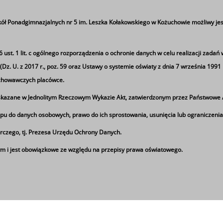
Iwonie Brzozowskiej za wręczenie nagrody nasz
ół Ponadgimnazjalnych nr 5 im. Leszka Kołakowskiego w Kożuchowie możliwy jes
ła się w drodze do samodoskonalenia, a który 
st. 1 lit. c
ogólnego rozporządzenia o ochronie danych w celu realizacji zadań 
z. U. z 2017 r., poz. 59 oraz Ustawy o systemie oświaty z dnia 7 września 1991 r.)
ychowawczych placówce.
azane w Jednolitym Rzeczowym Wykazie Akt, zatwierdzonym przez Państwowe A
pu do danych osobowych, prawo do ich sprostowania, usunięcia lub ograniczenia
rczego, tj. Prezesa Urzędu Ochrony Danych.
Ta strona wykorzystuje pliki cookie
 i jest obowiązkowe ze względu na przepisy prawa oświatowego.
ków cookies w celu zapewnienia maksymalnej wygody w korzy
 oraz reklamowe. Jeżeli wyrażasz zgodę na zapisywanie infor
zgody, ustawienia dotyczące plików cookies możesz zmienić w 
zka Kołakowskiego w Kożuchowie. Wszystkie prawa zastrzeżo