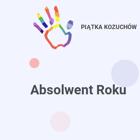
Przejdź
do
treści
PIĄTKA KOŻUCHÓW
Absolwent Roku