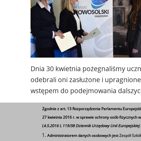
Dnia 30 kwietnia pożegnaliśmy uczn
odebrali oni zasłużone i upragnion
wstępem do podejmowania dalszych, 
Dla ucznia, który przez cztery lata
Zgodnie z art. 13 Rozporządzenia Parlamentu Europejski
postawą, tradycyjnie jak co roku d
27 kwietnia 2016 r. w sprawie ochrony osób fizycznych
(
4.5.2016 L 119/38 Dziennik Urzędowy Unii Europejskiej
Nowosolskiego. Wśród wyróżnionych
Administratorem danych osobowych jest
Zespół Szkó
szkoły. Ten prestiżowy w środowisk