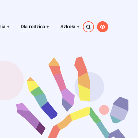
nia
+
Dla rodzica
+
Szkoła
+