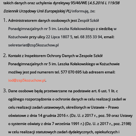
takich danych oraz uchylenia dyrektywy 95/46/WE (
4.5.2016 L 119/38
Jeśli poznawać szkołę i jej walory to tylko poprzez dobrą
Dziennik Urzędowy Unii Europejskiej PL)
informuję, że
:
zabawę. Taką możliwość podczas Dnia Otwartego Szkoły
Administratorem danych osobowych jest
Zespół Szkół
mieli uczniowie klas ósmych.
Ponadgimnazjalnych nr 5 im. Leszka Kołakowskiego
z siedzibą
w
Kożuchowie
przy ulicy
22 Lipca 1807 5,
tel.
68 355 33 94,
email:
Młodzież ze Szkoły Podstawowej nr 1, Szkoły
sekretariat@zsp5kozuchow.pl
Podstawowej nr 2 w Kożuchowie, Szkoły Podstawowej w
Kontakt z Inspektorem Ochrony Danych w Zespole Szkół
Mirocinie Dolnym oraz Niepublicznej Szkoły
Ponadgimnazjalnych nr 5 im. Leszka Kołakowskiego w Kożuchowie
Podstawowej w Stypułowie wzięła udział w podchodach
możliwy jest pod numerem tel. 577 070 695 lub adresem email:
"Poznaj Piątkę".
iod@zsp5kozuchow.pl
.
Dane osobowe będą przetwarzane na podstawie art. 6 ust. 1 lit. c
ogólnego rozporządzenia o ochronie danych w celu realizacji zadań w
Zadaniem gości było odszukanie gabinetów oznaczonych
celu realizacji zadań ustawowych, określonych w Ustawie – Prawo
rozmaitymi symbolami, a następnie rozwiązanie
oświatowe z dnia 14 grudnia 2016 r. (Dz. U. z 2017 r., poz. 59 oraz Ustawy
przygotowanych przez nauczycieli punktowanych zadań.
o systemie oświaty z dnia 7 września 1991 r.) (Dz. U. z 2017 r., poz. 2198)
Zwycięskie drużyny otrzymały puchary. Natomiast dla
w celu realizacji statutowych zadań dydaktycznych, opiekuńczych i