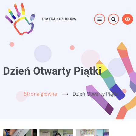
Przejdź
do
PIĄTKA KOŻUCHÓW
treści
Dzień Otwarty Piątki
Strona główna
⟶
Dzień Otwarty Piątki