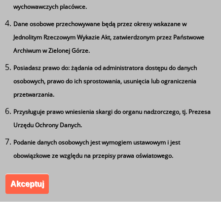
wszystkich uczestników przygotowano słodki
wychowawczych placówce.
poczęstunek.
Dane osobowe przechowywane będą przez okresy wskazane w
Przedsięwzięcie przygotowane przez społeczność Piątki,
Jednolitym Rzeczowym Wykazie Akt, zatwierdzonym przez Państwowe
spotkało się z ogromną aprobatą absolwentów szkół
Archiwum w Zielonej Górze.
podstawowych.
Posiadasz prawo do: żądania od administratora dostępu do danych
Ta strona wykorzystuje pliki cookie
osobowych, prawo do ich sprostowania, usunięcia lub ograniczenia
Używamy informacji zapisanych za pomocą plików
Tagi
przetwarzania.
cookies w celu zapewnienia maksymalnej wygody w
Przysługuje prawo wniesienia skargi do organu nadzorczego, tj. Prezesa
Dzień Otwarty Piątki
korzystaniu z naszego serwisu. Mogą też korzystać z nich
Urzędu Ochrony Danych.
współpracujące z nami firmy badawcze oraz reklamowe.
Jeżeli wyrażasz zgodę na zapisywanie informacji zawartej
Podanie danych osobowych jest wymogiem ustawowym i jest
w cookies kliknij na przycisk 'zgadzam się'. Jeśli nie
obowiązkowe ze względu na przepisy prawa oświatowego.
Zespół Szkół Ponadgimnazjalnych nr 5 im. Leszka
wyrażasz zgody, ustawienia dotyczące plików cookies
Kołakowskiego w Kożuchowie. Wszystkie prawa
Akceptuj
możesz zmienić w swojej przeglądarce.
Zgadzam się
zastrzeżone.