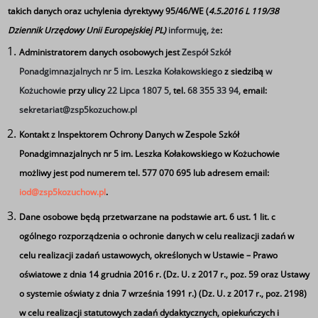
takich danych oraz uchylenia dyrektywy 95/46/WE (
4.5.2016 L 119/38
Dziennik Urzędowy Unii Europejskiej PL)
informuję, że
:
Administratorem danych osobowych jest
Zespół Szkół
Ponadgimnazjalnych nr 5 im. Leszka Kołakowskiego
z siedzibą
w
Kożuchowie
przy ulicy
22 Lipca 1807 5,
tel.
68 355 33 94,
email:
sekretariat@zsp5kozuchow.pl
29 kwietnia 2022r. pożegnaliśmy uczniów klasy 4TL.
Kontakt z Inspektorem Ochrony Danych w Zespole Szkół
Podczas uroczystości, w której wzięli udział absolwenci
Ponadgimnazjalnych nr 5 im. Leszka Kołakowskiego w Kożuchowie
nie zabrakło także wspaniałych gości: pani Sylwia
możliwy jest pod numerem tel. 577 070 695 lub adresem email:
Wojtasik-Członek Zarządu Powiatu Nowosolskiego
iod@zsp5kozuchow.pl
.
wręczyła Nagrodę Starosty absolwentce roku -Dagmarze
Dane osobowe będą przetwarzane na podstawie art. 6 ust. 1 lit. c
Godeckiej za najwyższą średnią uzyskaną w trakcie
ogólnego rozporządzenia o ochronie danych w celu realizacji zadań w
edukacji , rodzice uczniów odebrali listy gratulacyjne, a
celu realizacji zadań ustawowych, określonych w Ustawie – Prawo
przedstawicielka Rady Rodziców przekazała serdeczne
oświatowe z dnia 14 grudnia 2016 r. (Dz. U. z 2017 r., poz. 59 oraz Ustawy
gratulacje i życzenia . Młodsi koledzy z klasy 3TLIG we
o systemie oświaty z dnia 7 września 1991 r.) (Dz. U. z 2017 r., poz. 2198)
wzruszających słowach podziękowali absolwentom za
w celu realizacji statutowych zadań dydaktycznych, opiekuńczych i
wspólne chwile i życzyli im wszelkiej pomyślności