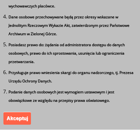
wychowawczych placówce.
zarówno na maturze, jak i w życiu zawodowym.
Dane osobowe przechowywane będą przez okresy wskazane w
Na pamiątkę absolwenci zostali obdarowani
Jednolitym Rzeczowym Wykazie Akt, zatwierdzonym przez Państwowe
pamiątkowymi złotymi statuetkami i słodkościami.
Archiwum w Zielonej Górze.
Posiadasz prawo do: żądania od administratora dostępu do danych
Ta strona wykorzystuje pliki cookie
osobowych, prawo do ich sprostowania, usunięcia lub ograniczenia
Używamy informacji zapisanych za pomocą plików
Tagi
przetwarzania.
cookies w celu zapewnienia maksymalnej wygody w
Przysługuje prawo wniesienia skargi do organu nadzorczego, tj. Prezesa
Zakończenie szkoły
korzystaniu z naszego serwisu. Mogą też korzystać z nich
Urzędu Ochrony Danych.
współpracujące z nami firmy badawcze oraz reklamowe.
Jeżeli wyrażasz zgodę na zapisywanie informacji zawartej
Podanie danych osobowych jest wymogiem ustawowym i jest
w cookies kliknij na przycisk 'zgadzam się'. Jeśli nie
obowiązkowe ze względu na przepisy prawa oświatowego.
Zespół Szkół Ponadgimnazjalnych nr 5 im. Leszka
wyrażasz zgody, ustawienia dotyczące plików cookies
Kołakowskiego w Kożuchowie. Wszystkie prawa
Akceptuj
możesz zmienić w swojej przeglądarce.
Zgadzam się
zastrzeżone.