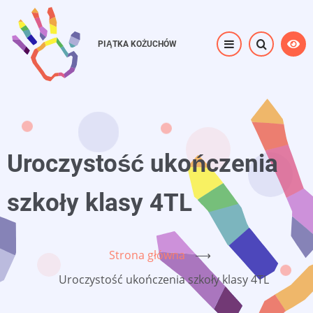
Przejdź
do
PIĄTKA KOŻUCHÓW
treści
Uroczystość ukończenia
szkoły klasy 4TL
Strona główna
⟶
Uroczystość ukończenia szkoły klasy 4TL