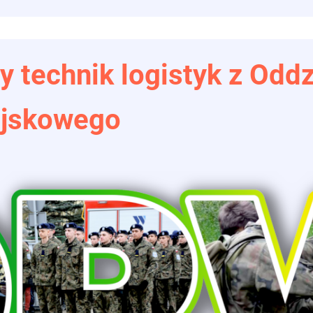
y technik logistyk z Odd
ojskowego