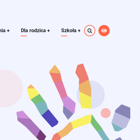
nia
+
Dla rodzica
+
Szkoła
+