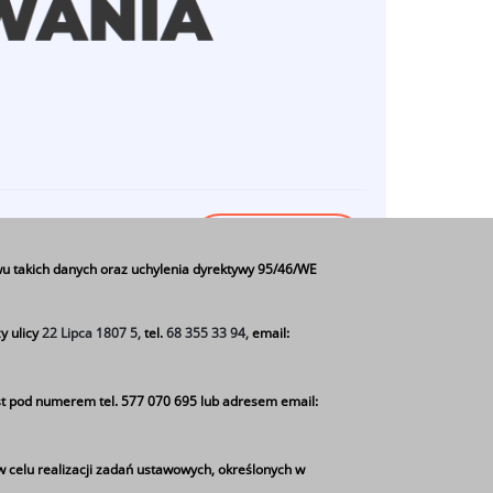
Czytaj więcej
o
u takich danych oraz uchylenia dyrektywy 95/46/WE
Rekrutacja
do
y ulicy
22 Lipca 1807 5,
tel.
68 355 33 94,
email:
klasy
technik
t pod numerem tel. 577 070 695 lub adresem email:
logistyk
z Oddziałem
w celu realizacji zadań ustawowych, określonych w