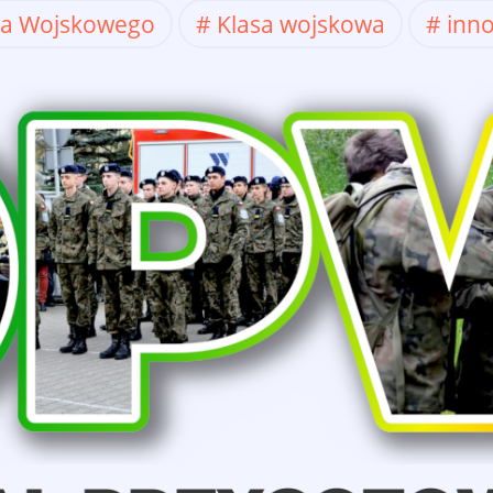
ia Wojskowego
Klasa wojskowa
inn