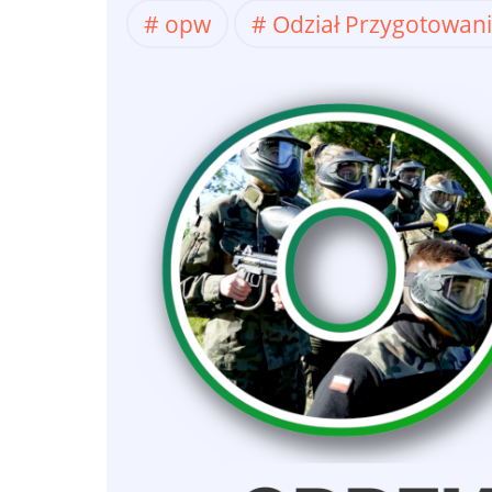
opw
Odział Przygotowan