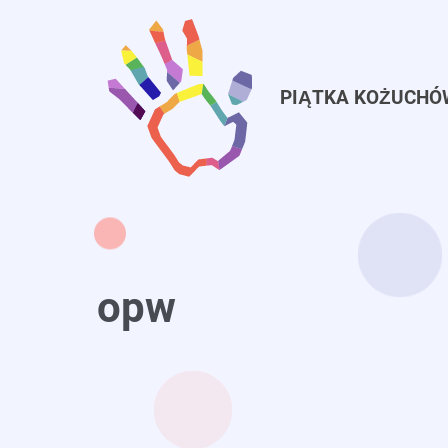
Przejdź
do
treści
PIĄTKA KOŻUCHÓ
opw