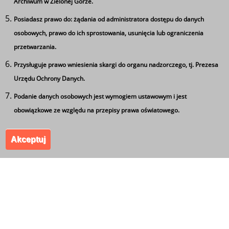
Archiwum w Zielonej Górze.
strona
Ostatnia
Ostatnia »
Posiadasz prawo do: żądania od administratora dostępu do danych
Ta strona wykorzystuje pliki cookie
strona
osobowych, prawo do ich sprostowania, usunięcia lub ograniczenia
Używamy informacji zapisanych za pomocą plików
przetwarzania.
cookies w celu zapewnienia maksymalnej wygody w
Przysługuje prawo wniesienia skargi do organu nadzorczego, tj. Prezesa
korzystaniu z naszego serwisu. Mogą też korzystać z nich
Urzędu Ochrony Danych.
współpracujące z nami firmy badawcze oraz reklamowe.
Jeżeli wyrażasz zgodę na zapisywanie informacji zawartej
Podanie danych osobowych jest wymogiem ustawowym i jest
w cookies kliknij na przycisk 'zgadzam się'. Jeśli nie
obowiązkowe ze względu na przepisy prawa oświatowego.
wyrażasz zgody, ustawienia dotyczące plików cookies
Akceptuj
możesz zmienić w swojej przeglądarce.
Zgadzam się