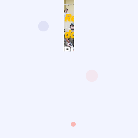
Rekrutacja
a
do
Piątki