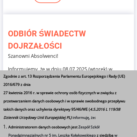
ODBIÓR ŚWIADECTW
DOJRZAŁOŚCI
Szanowni Absolwenci!
Informujemy, że w dniu 08.07.2025 (wtorek) w
Zgodnie z art. 13 Rozporządzenia Parlamentu Europejskiego i Rady (UE)
sekretariacie szkoły od godziny 12:00 będą
2016/679 z dnia
wydawane świadectwa dojrzałości.
27 kwietnia 2016 r. w sprawie ochrony osób fizycznych w związku z
przetwarzaniem danych osobowych i w sprawie swobodnego przepływu
więcej
takich danych oraz uchylenia dyrektywy 95/46/WE (
4.5.2016 L 119/38
Dziennik Urzędowy Unii Europejskiej PL)
informuję, że
:
Administratorem danych osobowych jest
Zespół Szkół
Ponadgimnazjalnych nr 5 im. Leszka Kołakowskiego
z siedzibą
w