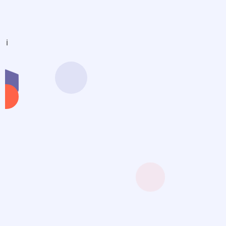
ą i
Oddzi
Przyg
Wojs