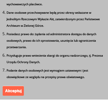
wychowawczych placówce.
Dane osobowe przechowywane będą przez okresy wskazane w
więcej
Jednolitym Rzeczowym Wykazie Akt, zatwierdzonym przez Państwowe
Archiwum w Zielonej Górze.
Posiadasz prawo do: żądania od administratora dostępu do danych
Ta strona wykorzystuje pliki cookie
Zakończenie szkoły klasy 4TLI
osobowych, prawo do ich sprostowania, usunięcia lub ograniczenia
Używamy informacji zapisanych za pomocą plików
przetwarzania.
cookies w celu zapewnienia maksymalnej wygody w
Przysługuje prawo wniesienia skargi do organu nadzorczego, tj. Prezesa
korzystaniu z naszego serwisu. Mogą też korzystać z nich
Urzędu Ochrony Danych.
współpracujące z nami firmy badawcze oraz reklamowe.
Jeżeli wyrażasz zgodę na zapisywanie informacji zawartej
Podanie danych osobowych jest wymogiem ustawowym i jest
w cookies kliknij na przycisk 'zgadzam się'. Jeśli nie
obowiązkowe ze względu na przepisy prawa oświatowego.
wyrażasz zgody, ustawienia dotyczące plików cookies
Akceptuj
możesz zmienić w swojej przeglądarce.
Zgadzam się