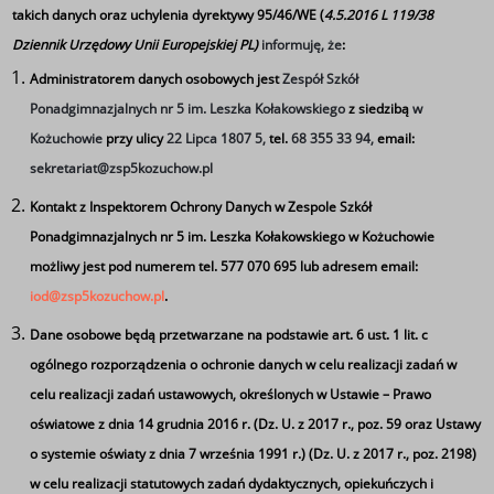
takich danych oraz uchylenia dyrektywy 95/46/WE (
4.5.2016 L 119/38
Dziennik Urzędowy Unii Europejskiej PL)
informuję, że
:
więcej
Administratorem danych osobowych jest
Zespół Szkół
Ponadgimnazjalnych nr 5 im. Leszka Kołakowskiego
z siedzibą
w
Kożuchowie
przy ulicy
22 Lipca 1807 5,
tel.
68 355 33 94,
email:
sekretariat@zsp5kozuchow.pl
Absolwent Roku
Kontakt z Inspektorem Ochrony Danych w Zespole Szkół
Ponadgimnazjalnych nr 5 im. Leszka Kołakowskiego w Kożuchowie
możliwy jest pod numerem tel. 577 070 695 lub adresem email:
iod@zsp5kozuchow.pl
.
Dane osobowe będą przetwarzane na podstawie art. 6 ust. 1 lit. c
ogólnego rozporządzenia o ochronie danych w celu realizacji zadań w
celu realizacji zadań ustawowych, określonych w Ustawie – Prawo
oświatowe z dnia 14 grudnia 2016 r. (Dz. U. z 2017 r., poz. 59 oraz Ustawy
o systemie oświaty z dnia 7 września 1991 r.) (Dz. U. z 2017 r., poz. 2198)
w celu realizacji statutowych zadań dydaktycznych, opiekuńczych i